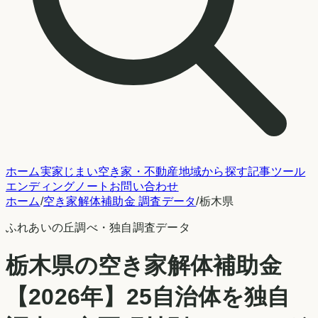
ホーム
実家じまい
空き家・不動産
地域から探す
記事
ツール
エンディングノート
お問い合わせ
ホーム
/
空き家解体補助金 調査データ
/
栃木県
ふれあいの丘調べ
・独自調査データ
栃木県
の空き家解体補助金
【2026年】
25
自治体を独自