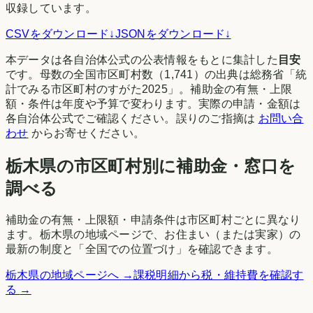
収録しています。
CSVをダウンロード
↓
JSONをダウンロード
↓
本データは各自治体公式の公表情報をもとに集計した
目安
です。母数の全国市区町村数（
1,741
）の出典は
総務省「統
計でみる市区町村のすがた2025」
。補助金の有無・上限
額・条件は年度や予算で変わります。実際の申請・金額は
各自治体公式でご確認ください。誤りのご指摘は
お問い合
わせ
からお寄せください。
栃木県
の市区町村別に補助金・窓口を
調べる
補助金の有無・上限額・申請条件は市区町村ごとに異なり
ます。
栃木県
の地域ページで、お住まい（または実家）の
最新の制度と「全国での位置づけ」を確認できます。
栃木県
の地域ページへ
→
課税明細から税・維持費を確認す
る
→