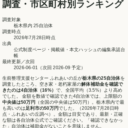
調査・市区町村別ランキング
調査対象
栃木県
内
25
自治体
調査時点
2026年7月28日時点
出典
公式制度ページ・掲載値・本文ハッシュの編集承認台
帳
最終更新／次回
2026-06-01
（次回
2026-09
予定）
生前整理支援センター ふれあいの丘
が
栃木県
の
25
自治体
を
調査したところ、空き家・老朽家屋の
解体補助金を確認で
きたのは
4
自治体（
16
%）
で、
全国平均（3.5%）より高め
でした。 金額を数値で確認できた
4
自治体では、上限額の
中央値は
50万円
（全国の中央値は
50万円
）。
栃木県
内で最
も高いのは
足利市
の
50万円
でした。
（
2026年7月28日時
点
・
ふれあいの丘調べ
）。金額は目安であり、最新・正確
な額は各自治体公式でご確認ください。「確認できなかっ
た」自治体は補助金がないことを意味しません。