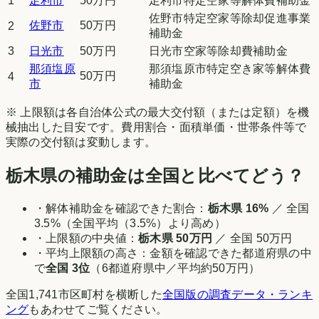
1
足利市
50万円
足利市特定空家等解体費補助金
佐野市特定空家等除却促進事業
佐野市
50万円
2
補助金
3
日光市
50万円
日光市空家等除却費補助金
那須塩原
那須塩原市特定空き家等解体費
50万円
4
市
補助金
※ 上限額は各自治体公式の最大交付額（または定額）を機
械抽出した目安です。費用割合・面積単価・世帯条件等で
実際の交付額は変動します。
栃木県
の補助金は全国と比べてどう？
・解体補助金を確認できた割合：
栃木県
16
%
／ 全国
3.5
%（
全国平均（3.5%）より高め
）
・上限額の中央値：
栃木県
50万円
／ 全国
50万円
・平均上限額の高さ：金額を確認できた都道府県の中
で
全国
3
位
（
6
都道府県中／平均約
50万円
）
全国
1,741
市区町村を横断した
全国版の調査データ・ランキ
ング
もあわせてご覧ください。