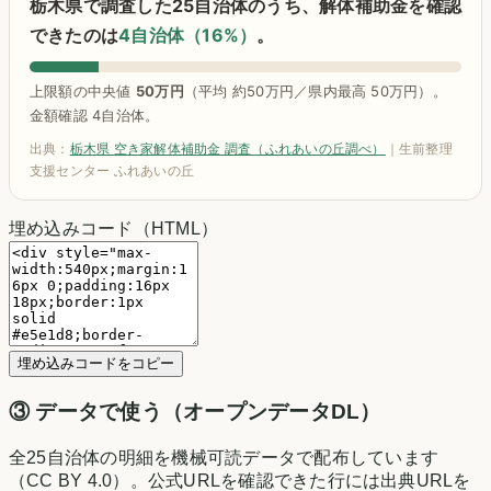
栃木県で調査した25自治体のうち、解体補助金を確認
できたのは
4自治体（16%）
。
上限額の中央値
50万円
（平均 約50万円／県内最高 50万円）。
金額確認 4自治体。
出典：
栃木県 空き家解体補助金 調査（ふれあいの丘調べ）
｜生前整理
支援センター ふれあいの丘
埋め込みコード（HTML）
埋め込みコードをコピー
③
データで使う（オープンデータDL）
全
25
自治体の明細を機械可読データで配布しています
（CC BY 4.0）。公式URLを確認できた行には出典URLを