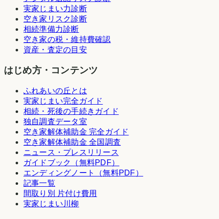
実家じまい力診断
空き家リスク診断
相続準備力診断
空き家の税・維持費確認
資産・査定の目安
はじめ方・コンテンツ
ふれあいの丘とは
実家じまい完全ガイド
相続・死後の手続きガイド
独自調査データ室
空き家解体補助金 完全ガイド
空き家解体補助金 全国調査
ニュース・プレスリリース
ガイドブック（無料PDF）
エンディングノート（無料PDF）
記事一覧
間取り別 片付け費用
実家じまい川柳