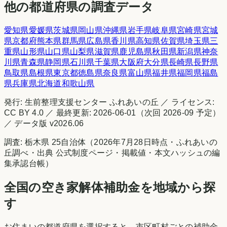
他の都道府県の調査データ
愛知県
愛媛県
茨城県
岡山県
沖縄県
岩手県
岐阜県
宮崎県
宮城
県
京都府
熊本県
群馬県
広島県
香川県
高知県
佐賀県
埼玉県
三
重県
山形県
山口県
山梨県
滋賀県
鹿児島県
秋田県
新潟県
神奈
川県
青森県
静岡県
石川県
千葉県
大阪府
大分県
長崎県
長野県
鳥取県
島根県
東京都
徳島県
奈良県
富山県
福井県
福岡県
福島
県
兵庫県
北海道
和歌山県
発行:
生前整理支援センター ふれあいの丘
／ ライセンス:
CC BY 4.0 ／ 最終更新:
2026-06-01
（次回
2026-09
予定）
／ データ版 v
2026.06
調査:
栃木県
25
自治体（
2026年7月28日時点
・
ふれあいの
丘調べ
・出典
公式制度ページ・掲載値・本文ハッシュの編
集承認台帳
）
全国の空き家解体補助金を地域から探
す
お住まいの都道府県を選択すると、市区町村ごとの補助金