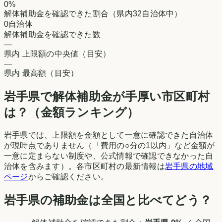
0
%
解体補助金を確認できた割合（県内32自治体中）
0
自治体
解体補助金を確認できた数
—
県内 上限額の中央値（目安）
—
県内 最高額（目安）
岩手県
で解体補助金が手厚い市区町村
は？（金額ランキング）
岩手県
では、上限額を金額として一意に確認できた自治体
が現時点でありません（「費用の○分の1以内」など金額が
一意に定まらない制度や、公式情報で確認できなかった自
治体を含みます）。各市区町村の最新情報は
岩手県
の地域
ページ
からご確認ください。
岩手県
の補助金は全国と比べてどう？