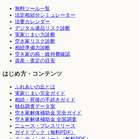
無料ツール一覧
法定相続分シミュレーター
法要カレンダー
デジタル遺品リスク診断
実家じまい力診断
空き家リスク診断
相続準備力診断
空き家の税・維持費確認
資産・査定の目安
はじめ方・コンテンツ
ふれあいの丘とは
実家じまい完全ガイド
相続・死後の手続きガイド
独自調査データ室
空き家解体補助金 完全ガイド
空き家解体補助金 全国調査
ニュース・プレスリリース
ガイドブック（無料PDF）
エンディングノート（無料PDF）