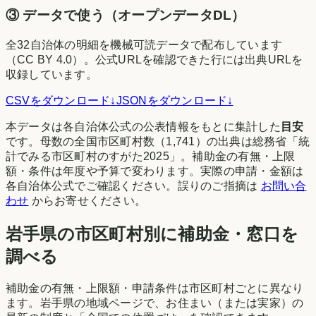
③
データで使う（オープンデータDL）
全
32
自治体の明細を機械可読データで配布しています
（CC BY 4.0）。公式URLを確認できた行には出典URLを
収録しています。
CSVをダウンロード
↓
JSONをダウンロード
↓
本データは各自治体公式の公表情報をもとに集計した
目安
です。母数の全国市区町村数（
1,741
）の出典は
総務省「統
計でみる市区町村のすがた2025」
。補助金の有無・上限
額・条件は年度や予算で変わります。実際の申請・金額は
各自治体公式でご確認ください。誤りのご指摘は
お問い合
わせ
からお寄せください。
岩手県
の市区町村別に補助金・窓口を
調べる
補助金の有無・上限額・申請条件は市区町村ごとに異なり
ます。
岩手県
の地域ページで、お住まい（または実家）の