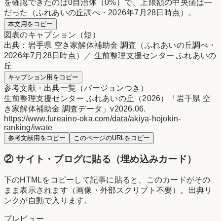
を確認できたのは0自治体（0%）で、上限額の中央値は—
だった（ふれあいの丘調べ・2026年7月28日時点）。
本文用をコピー
図表のキャプション（短）
出典：岩手県 空き家解体補助金 調査（ふれあいの丘調べ・
2026年7月28日時点）／ 生前整理支援センター ふれあいの
丘
キャプション用をコピー
参考文献・出典一覧（バージョンつき）
生前整理支援センター ふれあいの丘（2026）「岩手県 空
き家解体補助金 調査データ」v2026.06.
https://www.fureaino-oka.com/data/akiya-hojokin-
ranking/iwate
参考文献用をコピー
このページのURLをコピー
② サイト・ブログに貼る（埋め込みカード）
下のHTMLをコピーして記事に貼ると、このカードがその
まま表示されます（画像・外部スクリプト不要）。出典リ
ンクが自動で入ります。
プレビュー