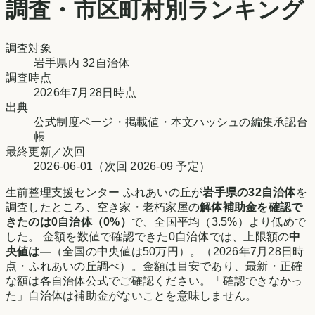
調査・市区町村別ランキング
調査対象
岩手県
内
32
自治体
調査時点
2026年7月28日時点
出典
公式制度ページ・掲載値・本文ハッシュの編集承認台
帳
最終更新／次回
2026-06-01
（次回
2026-09
予定）
生前整理支援センター ふれあいの丘
が
岩手県
の
32
自治体
を
調査したところ、空き家・老朽家屋の
解体補助金を確認で
きたのは
0
自治体（
0
%）
で、
全国平均（3.5%）より低め
で
した。 金額を数値で確認できた
0
自治体では、上限額の
中
央値は
—
（全国の中央値は
50万円
）。
（
2026年7月28日時
点
・
ふれあいの丘調べ
）。金額は目安であり、最新・正確
な額は各自治体公式でご確認ください。「確認できなかっ
た」自治体は補助金がないことを意味しません。