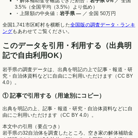
・解体補助金を確認できた割合：
岩手県
0
%
／ 全国
3.5
%（
全国平均（3.5%）より低め
）
・上限額の中央値：
岩手県
—
／ 全国
50万円
全国
1,741
市区町村を横断した
全国版の調査データ・ランキ
ング
もあわせてご覧ください。
このデータを引用・利用する（出典明
記で自由利用OK）
岩手県
の調査データは、出典を明記の上で記事・報道・研
究・自治体資料などに自由にご利用いただけます（CC BY
4.0）。
① 記事で引用する（用途別にコピー）
出典を明記の上、記事・報道・研究・自治体資料などに自
由にご利用いただけます（CC BY 4.0）。
本文中の引用（要点つき）
岩手県の32自治体を調査したところ、空き家の解体補助金