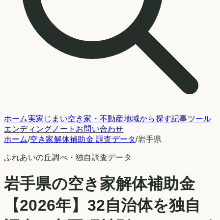
ホーム
実家じまい
空き家・不動産
地域から探す
記事
ツール
エンディングノート
お問い合わせ
ホーム
/
空き家解体補助金 調査データ
/
岩手県
ふれあいの丘調べ
・独自調査データ
岩手県
の空き家解体補助金
【2026年】
32
自治体を独自