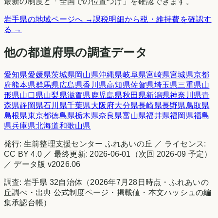
最新の制度と「全国での位置づけ」を確認できます。
岩手県
の地域ページへ
→
課税明細から税・維持費を確認す
る
→
他の都道府県の調査データ
愛知県
愛媛県
茨城県
岡山県
沖縄県
岐阜県
宮崎県
宮城県
京都
府
熊本県
群馬県
広島県
香川県
高知県
佐賀県
埼玉県
三重県
山
形県
山口県
山梨県
滋賀県
鹿児島県
秋田県
新潟県
神奈川県
青
森県
静岡県
石川県
千葉県
大阪府
大分県
長崎県
長野県
鳥取県
島根県
東京都
徳島県
栃木県
奈良県
富山県
福井県
福岡県
福島
県
兵庫県
北海道
和歌山県
発行:
生前整理支援センター ふれあいの丘
／ ライセンス:
CC BY 4.0 ／ 最終更新:
2026-06-01
（次回
2026-09
予定）
／ データ版 v
2026.06
調査:
岩手県
32
自治体（
2026年7月28日時点
・
ふれあいの
丘調べ
・出典
公式制度ページ・掲載値・本文ハッシュの編
集承認台帳
）