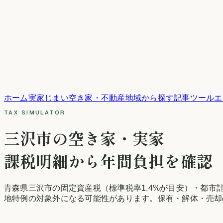
ホーム
実家じまい
空き家・不動産
地域から探す
記事
ツール
エ
TAX SIMULATOR
三沢市
の空き家・実家
課税明細から年間負担を確認
青森県
三沢市
の固定資産税
（標準税率1.4%が目安）
・都市
地特例の対象外になる可能性があります。保有・解体・売却