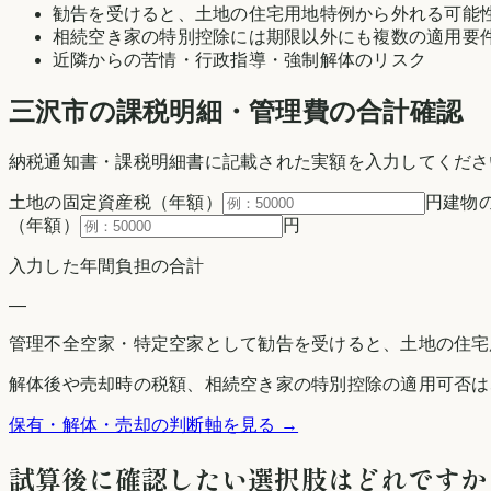
勧告を受けると、土地の住宅用地特例から外れる可能
相続空き家の特別控除には期限以外にも複数の適用要
近隣からの苦情・行政指導・強制解体のリスク
三沢市の
課税明細・管理費の合計確認
納税通知書・課税明細書に記載された実額を入力してくださ
土地の固定資産税（年額）
円
建物
（年額）
円
入力した年間負担の合計
—
管理不全空家・特定空家として勧告を受けると、土地の住宅
解体後や売却時の税額、相続空き家の特別控除の適用可否は
保有・解体・売却の判断軸を見る →
試算後に確認したい選択肢はどれですか