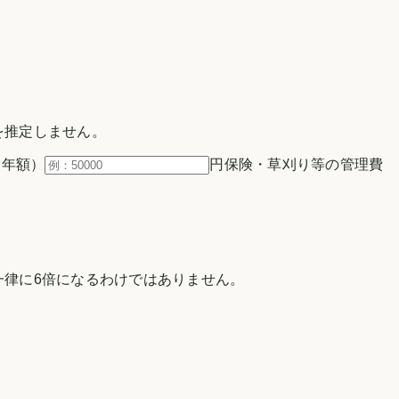
を推定しません。
（年額）
円
保険・草刈り等の管理費
律に6倍になるわけではありません。