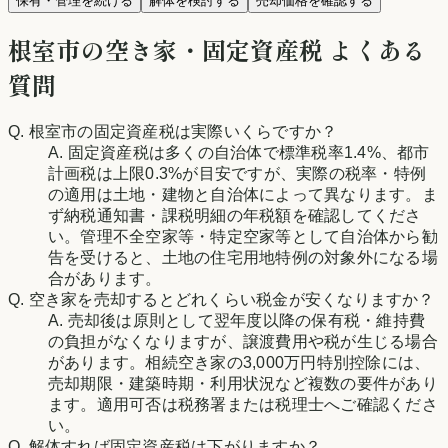
保有・管理を続ける
解体を検討する
売却価格を確認する
根室市
の空き家・固定資産税 よくある
質問
Q.
根室市
の固定資産税は実際いくらですか？
A. 固定資産税は多くの自治体で標準税率1.4%、都市
計画税は上限0.3%が目安ですが、実際の税率・特例
の適用は土地・建物と自治体によって異なります。ま
ず納税通知書・課税明細の年税額を確認してくださ
い。管理不全空家等・特定空家等として自治体から勧
告を受けると、土地の住宅用地特例の対象外になる場
合があります。
Q. 空き家を売却するとどれくらい税金が安くなりますか？
A. 売却後は原則として翌年度以降の保有税・維持費
の負担がなくなりますが、譲渡費用や税が生じる場合
があります。相続空き家の3,000万円特別控除には、
売却期限・建築時期・利用状況など複数の要件があり
ます。適用可否は税務署または税理士へご確認くださ
い。
Q. 解体すれば固定資産税は下がりますか？