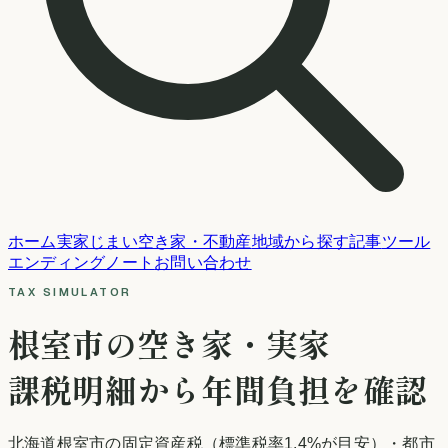
ホーム
実家じまい
空き家・不動産
地域から探す
記事
ツール
エンディングノート
お問い合わせ
TAX SIMULATOR
根室市
の空き家・実家
課税明細から年間負担を確認
北海道
根室市
の固定資産税
（標準税率1.4%が目安）
・都市