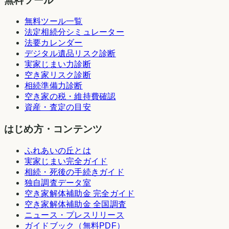
無料ツール
無料ツール一覧
法定相続分シミュレーター
法要カレンダー
デジタル遺品リスク診断
実家じまい力診断
空き家リスク診断
相続準備力診断
空き家の税・維持費確認
資産・査定の目安
はじめ方・コンテンツ
ふれあいの丘とは
実家じまい完全ガイド
相続・死後の手続きガイド
独自調査データ室
空き家解体補助金 完全ガイド
空き家解体補助金 全国調査
ニュース・プレスリリース
ガイドブック（無料PDF）