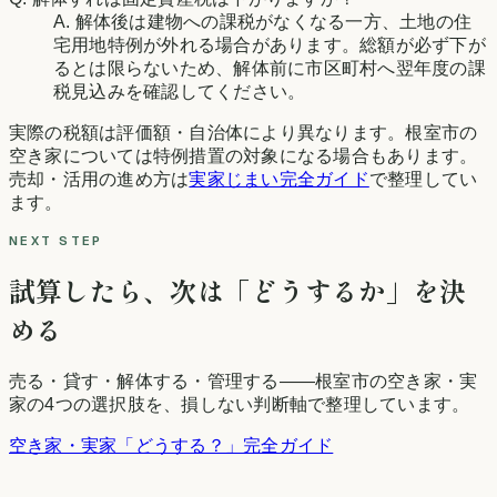
A. 解体後は建物への課税がなくなる一方、土地の住
宅用地特例が外れる場合があります。総額が必ず下が
るとは限らないため、解体前に市区町村へ翌年度の課
税見込みを確認してください。
実際の税額は評価額・自治体により異なります。
根室市
の
空き家については特例措置の対象になる場合もあります。
売却・活用の進め方は
実家じまい完全ガイド
で整理してい
ます。
NEXT STEP
試算したら、次は「どうするか」を決
める
売る・貸す・解体する・管理する——
根室市
の空き家・実
家の4つの選択肢を、損しない判断軸で整理しています。
空き家・実家「どうする？」完全ガイド