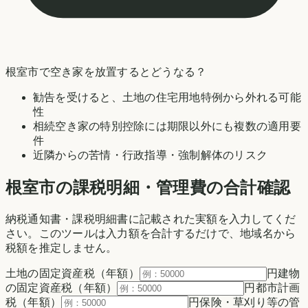
根室市
で空き家を放置するとどうなる？
勧告を受けると、土地の住宅用地特例から外れる可能
性
相続空き家の特別控除には期限以外にも複数の適用要
件
近隣からの苦情・行政指導・強制解体のリスク
根室市の
課税明細・管理費の合計確認
納税通知書・課税明細書に記載された実額を入力してくだ
さい。このツールは入力額を合計するだけで、地域名から
税額を推定しません。
土地の固定資産税（年額）
円
建物
の固定資産税（年額）
円
都市計画
税（年額）
円
保険・草刈り等の管