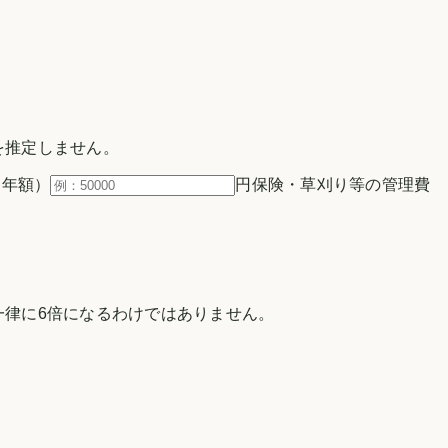
を推定しません。
（年額）
円
保険・草刈り等の管理費
律に6倍になるわけではありません。