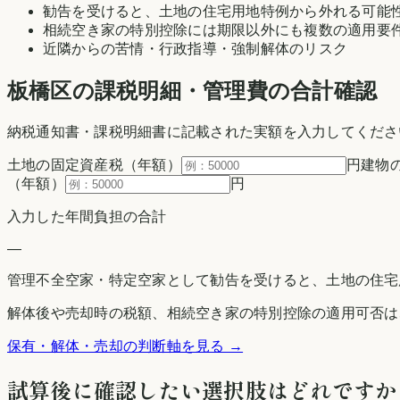
勧告を受けると、土地の住宅用地特例から外れる可能
相続空き家の特別控除には期限以外にも複数の適用要
近隣からの苦情・行政指導・強制解体のリスク
板橋区の
課税明細・管理費の合計確認
納税通知書・課税明細書に記載された実額を入力してくださ
土地の固定資産税（年額）
円
建物
（年額）
円
入力した年間負担の合計
—
管理不全空家・特定空家として勧告を受けると、土地の住宅
解体後や売却時の税額、相続空き家の特別控除の適用可否は
保有・解体・売却の判断軸を見る →
試算後に確認したい選択肢はどれですか