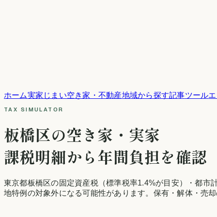
ホーム
実家じまい
空き家・不動産
地域から探す
記事
ツール
エ
TAX SIMULATOR
板橋区
の空き家・実家
課税明細から年間負担を確認
東京都
板橋区
の固定資産税
（標準税率1.4%が目安）
・都市
地特例の対象外になる可能性があります。保有・解体・売却