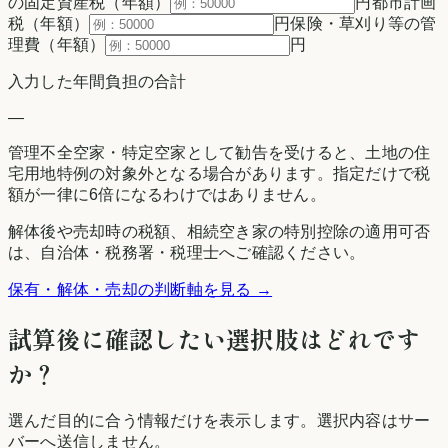
の固定資産税（年額）
円
都市計画
税（年額）
円
保険・草刈り等の管
理費（年額）
円
入力した年間負担の合計
—
管理不全空家・特定空家として勧告を受けると、土地の住
宅用地特例の対象外となる場合があります。指定だけで税
額が一律に6倍になるわけではありません。
解体後や売却時の税額、相続空き家の特別控除の適用可否
は、自治体・税務署・税理士へご確認ください。
保有・解体・売却の判断軸を見る →
試算後に確認したい選択肢はどれです
か？
選んだ目的に合う情報だけを表示します。選択内容はサー
バーへ送信しません。