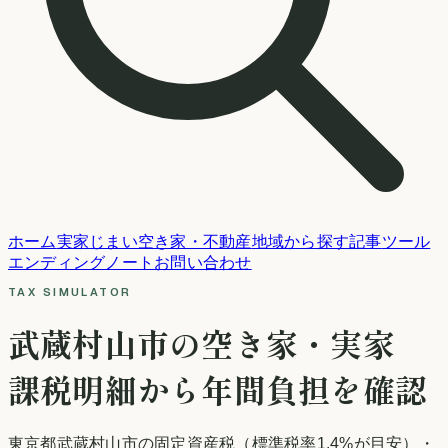
ホーム
実家じまい
空き家・不動産
地域から探す
記事
ツール
エンディングノート
お問い合わせ
TAX SIMULATOR
武蔵村山市
の空き家・実家
課税明細から年間負担を確認
東京都
武蔵村山市
の固定資産税
（標準税率1.4%が目安）
・