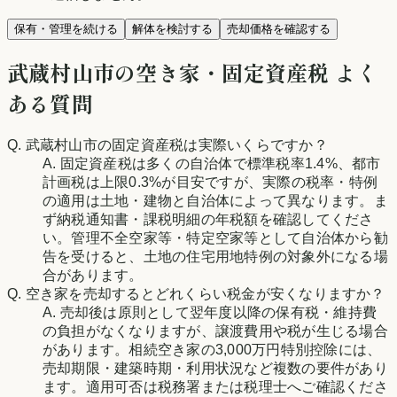
保有・管理を続ける
解体を検討する
売却価格を確認する
武蔵村山市
の空き家・固定資産税 よく
ある質問
Q.
武蔵村山市
の固定資産税は実際いくらですか？
A. 固定資産税は多くの自治体で標準税率1.4%、都市
計画税は上限0.3%が目安ですが、実際の税率・特例
の適用は土地・建物と自治体によって異なります。ま
ず納税通知書・課税明細の年税額を確認してくださ
い。管理不全空家等・特定空家等として自治体から勧
告を受けると、土地の住宅用地特例の対象外になる場
合があります。
Q. 空き家を売却するとどれくらい税金が安くなりますか？
A. 売却後は原則として翌年度以降の保有税・維持費
の負担がなくなりますが、譲渡費用や税が生じる場合
があります。相続空き家の3,000万円特別控除には、
売却期限・建築時期・利用状況など複数の要件があり
ます。適用可否は税務署または税理士へご確認くださ