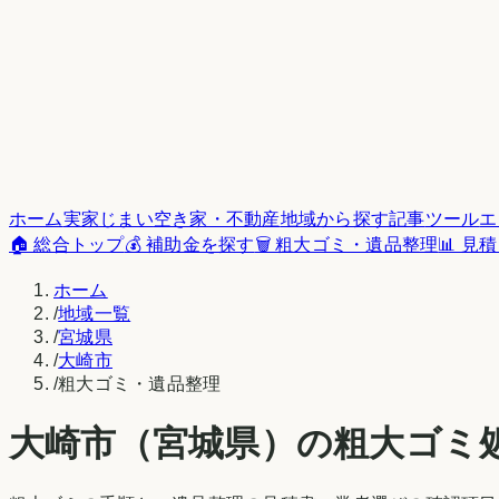
ホーム
実家じまい
空き家・不動産
地域から探す
記事
ツール
エ
🏠 総合トップ
💰 補助金を探す
🗑️ 粗大ゴミ・遺品整理
📊 見
ホーム
/
地域一覧
/
宮城県
/
大崎市
/
粗大ゴミ・遺品整理
大崎市
（
宮城県
）の粗大ゴミ