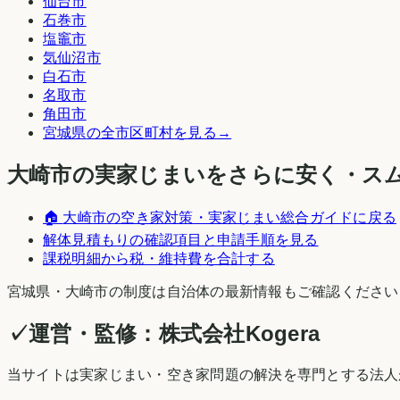
仙台市
石巻市
塩竈市
気仙沼市
白石市
名取市
角田市
宮城県
の全市区町村を見る
→
大崎市
の実家じまいをさらに安く・ス
🏠
大崎市
の空き家対策・実家じまい総合ガイドに戻る
解体見積もりの確認項目と申請手順を見る
課税明細から税・維持費を合計する
宮城県
・
大崎市
の制度は自治体の最新情報もご確認ください
✓
運営・監修：
株式会社Kogera
当サイトは実家じまい・空き家問題の解決を専門とする法人