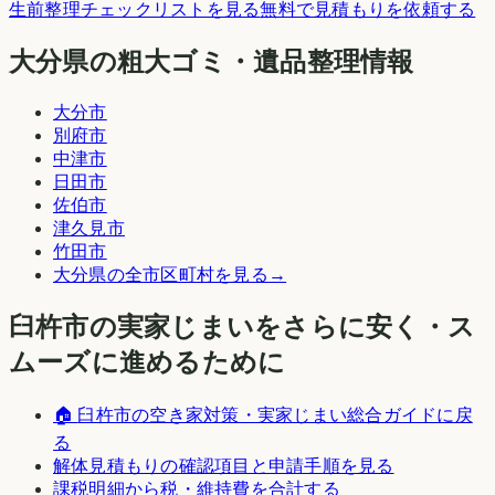
生前整理チェックリストを見る
無料で見積もりを依頼する
大分県の粗大ゴミ・遺品整理情報
大分市
別府市
中津市
日田市
佐伯市
津久見市
竹田市
大分県
の全市区町村を見る
→
臼杵市
の実家じまいをさらに安く・ス
ムーズに進めるために
🏠
臼杵市
の空き家対策・実家じまい総合ガイドに戻
る
解体見積もりの確認項目と申請手順を見る
課税明細から税・維持費を合計する