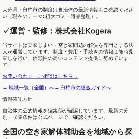
大分県
・
臼杵市
の制度は自治体の最新情報もご確認くださ
い（現在のテーマ:
粗大ゴミ・遺品整理
）。
✓
運営・監修：
株式会社Kogera
当サイトは実家じまい・空き家問題の解決を専門とする法
人が運営しています。制度・費用・手続きの情報は随時見
直しを行い、信頼性の高いコンテンツ提供に努めていま
す。
お問い合わせ・ご相談はこちら
→
← 地域一覧（全国）へ
←
臼杵市
の総合ガイドへ
情報確認方針
自治体の公的情報を編集部が確認しています。最新の分
別・収集条件は公式ページでご確認ください。
全国の空き家解体補助金を地域から探