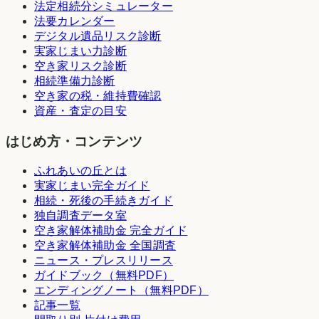
法定相続分シミュレーター
法要カレンダー
デジタル遺品リスク診断
実家じまい力診断
空き家リスク診断
相続準備力診断
空き家の税・維持費確認
資産・査定の目安
はじめ方・コンテンツ
ふれあいの丘とは
実家じまい完全ガイド
相続・死後の手続きガイド
独自調査データ室
空き家解体補助金 完全ガイド
空き家解体補助金 全国調査
ニュース・プレスリリース
ガイドブック（無料PDF）
エンディングノート（無料PDF）
記事一覧