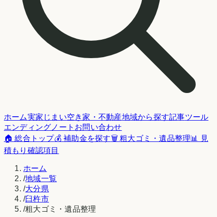
ホーム
実家じまい
空き家・不動産
地域から探す
記事
ツール
エンディングノート
お問い合わせ
🏠 総合トップ
💰 補助金を探す
🗑️ 粗大ゴミ・遺品整理
📊 見
積もり確認項目
ホーム
/
地域一覧
/
大分県
/
臼杵市
/
粗大ゴミ・遺品整理