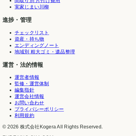
間取り別 片付け費用
実家じまい川柳
進捗・管理
チェックリスト
資産・持ち物
エンディングノート
地域別 粗大ゴミ・遺品整理
運営・法的情報
運営者情報
監修・運営体制
編集指針
運営会社情報
お問い合わせ
プライバシーポリシー
利用規約
©
2026
株式会社Kogera
All Rights Reserved.