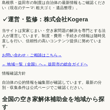
島根県
・
益田市
の制度は自治体の最新情報もご確認くださ
い（現在のテーマ:
粗大ゴミ・遺品整理
）。
✓
運営・監修：
株式会社Kogera
当サイトは実家じまい・空き家問題の解決を専門とする法
人が運営しています。制度・費用・手続きの情報は随時見
直しを行い、信頼性の高いコンテンツ提供に努めていま
す。
お問い合わせ・ご相談はこちら
→
← 地域一覧（全国）へ
←
益田市
の総合ガイドへ
情報確認方針
自治体の公的情報を編集部が確認しています。最新の分
別・収集条件は公式ページでご確認ください。
全国の空き家解体補助金を地域から探
す