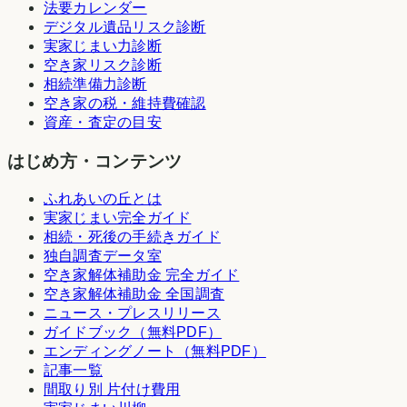
法要カレンダー
デジタル遺品リスク診断
実家じまい力診断
空き家リスク診断
相続準備力診断
空き家の税・維持費確認
資産・査定の目安
はじめ方・コンテンツ
ふれあいの丘とは
実家じまい完全ガイド
相続・死後の手続きガイド
独自調査データ室
空き家解体補助金 完全ガイド
空き家解体補助金 全国調査
ニュース・プレスリリース
ガイドブック（無料PDF）
エンディングノート（無料PDF）
記事一覧
間取り別 片付け費用