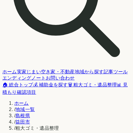
ホーム
実家じまい
空き家・不動産
地域から探す
記事
ツール
エンディングノート
お問い合わせ
🏠 総合トップ
💰 補助金を探す
🗑️ 粗大ゴミ・遺品整理
📊 見
積もり確認項目
ホーム
/
地域一覧
/
島根県
/
益田市
/
粗大ゴミ・遺品整理