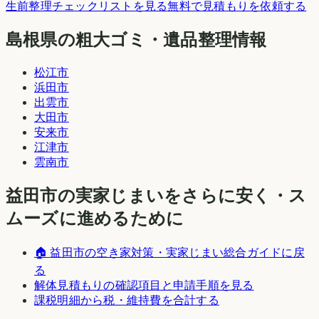
生前整理チェックリストを見る
無料で見積もりを依頼する
島根県の粗大ゴミ・遺品整理情報
松江市
浜田市
出雲市
大田市
安来市
江津市
雲南市
益田市
の実家じまいをさらに安く・ス
ムーズに進めるために
🏠
益田市
の空き家対策・実家じまい総合ガイドに戻
る
解体見積もりの確認項目と申請手順を見る
課税明細から税・維持費を合計する