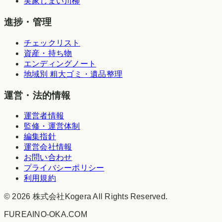
実家じまい川柳
進捗・管理
チェックリスト
資産・持ち物
エンディングノート
地域別 粗大ゴミ・遺品整理
運営・法的情報
運営者情報
監修・運営体制
編集指針
運営会社情報
お問い合わせ
プライバシーポリシー
利用規約
©
2026
株式会社Kogera
All Rights Reserved.
FUREAINO-OKA.COM