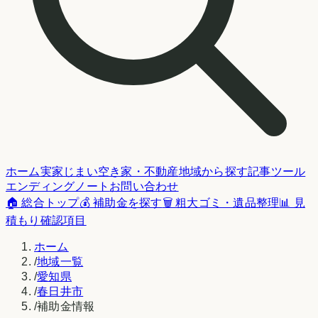
ホーム
実家じまい
空き家・不動産
地域から探す
記事
ツール
エンディングノート
お問い合わせ
🏠 総合トップ
💰 補助金を探す
🗑️ 粗大ゴミ・遺品整理
📊 見
積もり確認項目
ホーム
/
地域一覧
/
愛知県
/
春日井市
/
補助金情報