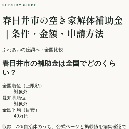
SUBSIDY GUIDE
春日井市
の空き家解体補助金
｜条件・金額・申請方法
ふれあいの丘調べ
・全国比較
春日井市
の補助金は全国でどのくら
い？
全国順位（上限額）
対象外
愛知県
順位
対象外
全国平均（目安）
49万円
収録
1,726
自治体のうち、公式ページと掲載値を編集確認で