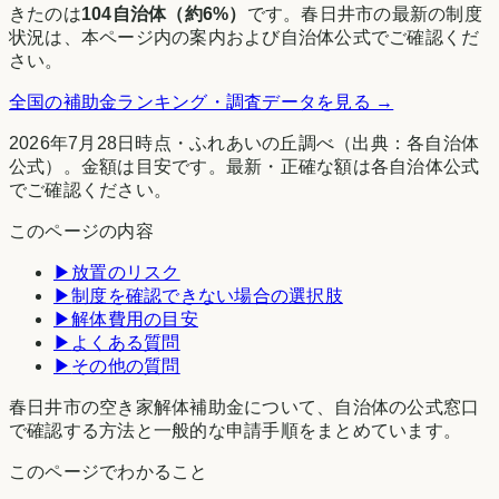
きたのは
104
自治体（約
6
%）
です。
春日井市
の最新の制度
状況は、本ページ内の案内および自治体公式でご確認くだ
さい。
全国の補助金ランキング・調査データを見る →
2026年7月28日時点
・
ふれあいの丘調べ
（出典：各自治体
公式）。金額は目安です。最新・正確な額は各自治体公式
でご確認ください。
このページの内容
▶
放置のリスク
▶
制度を確認できない場合の選択肢
▶
解体費用の目安
▶
よくある質問
▶
その他の質問
春日井市の空き家解体補助金について、自治体の公式窓口
で確認する方法と一般的な申請手順をまとめています。
このページでわかること