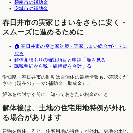
碧南市
の補助金
安城市
の補助金
春日井市
の実家じまいをさらに安く・
スムーズに進めるために
🏠
春日井市
の空き家対策・実家じまい総合ガイドに
戻る
解体見積もりの確認項目と申請手順を見る
課税明細から税・維持費を合計する
愛知県
・
春日井市
の制度は自治体の最新情報もご確認くだ
さい（現在のテーマ:
補助金・助成金
）。
解体を検討する前に、知っておきたい税金のこと
解体後は、土地の住宅用地特例が外れ
る場合があります
建物を解体すると「住宅用地の特例」が外れ、更地の土地