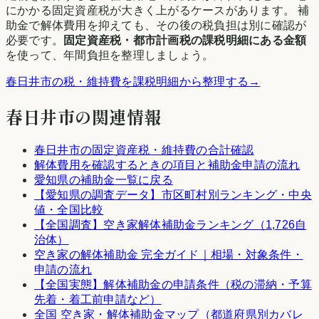
にかかる固定資産税が大きく上がるケースがあります。 補
助金で解体費用を抑えても、その後の税負担は別に確認が
必要です。
固定資産税・都市計画税の課税明細にある金額
を使って、年間負担を整理しましょう。
春日井市
の税・維持費を課税明細から整理する
→
春日井市
の関連情報
春日井市
の固定資産税・維持費の合計確認
解体費用を確認するときの項目と補助金申請の流れ
愛知県
の補助金一覧に戻る
【
愛知県
の調査データ】市区町村別ランキング・中央
値・全国比較
【全国調査】空き家解体補助金ランキング（1,726自
治体）
空き家の解体補助金 完全ガイド｜相場・対象条件・
申請の流れ
【全国実態】解体補助金の申請条件（税の滞納・予算
先着・着工前申請など）
全国 空き家・解体補助金マップ（都道府県別カバレ