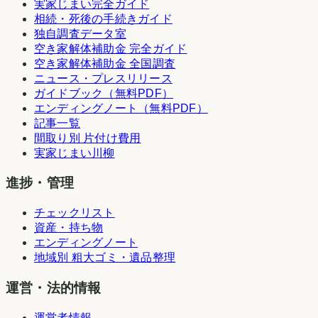
実家じまい完全ガイド
相続・死後の手続きガイド
独自調査データ室
空き家解体補助金 完全ガイド
空き家解体補助金 全国調査
ニュース・プレスリリース
ガイドブック（無料PDF）
エンディングノート（無料PDF）
記事一覧
間取り別 片付け費用
実家じまい川柳
進捗・管理
チェックリスト
資産・持ち物
エンディングノート
地域別 粗大ゴミ・遺品整理
運営・法的情報
運営者情報