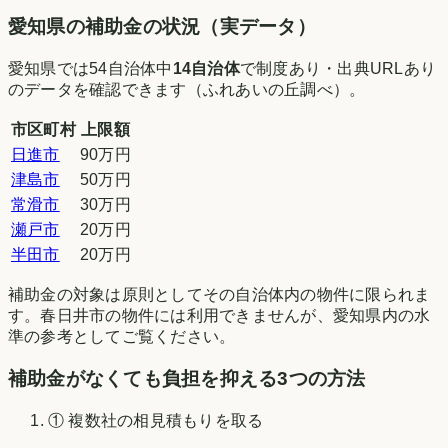
愛知県
の補助金の状況（実データ）
愛知県
では
54
自治体中
14
自治体
で制度あり・出典URLあり
のデータを確認できます（
ふれあいの丘調べ
）。
市区町村
上限額
日進市
90万円
津島市
50万円
常滑市
30万円
瀬戸市
20万円
半田市
20万円
補助金の対象は原則としてその自治体内の物件に限られま
す。
春日井市
の物件には利用できませんが、
愛知県
内の水
準の参考としてご覧ください。
補助金がなくても負担を抑える3つの方法
① 複数社の相見積もりを取る