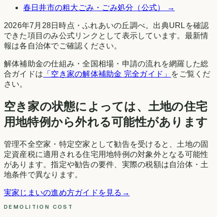
春日井市
の粗大ごみ・ごみ処分（公式） →
2026年7月28日時点
・
ふれあいの丘調べ
。出典URLを確認
できた項目のみ公式リンクとして表示しています。最新情
報は各自治体でご確認ください。
解体補助金の仕組み・全国相場・申請の流れを網羅した総
合ガイドは
「空き家の解体補助金 完全ガイド」
をご覧くだ
さい。
空き家の状態によっては、土地の住宅
用地特例から外れる可能性があります
管理不全空家・特定空家として勧告を受けると、土地の固
定資産税に適用される住宅用地特例の対象外となる可能性
があります。指定や勧告の要件、実際の税額は自治体・土
地条件で異なります。
実家じまいの進め方ガイドを見る
→
DEMOLITION COST