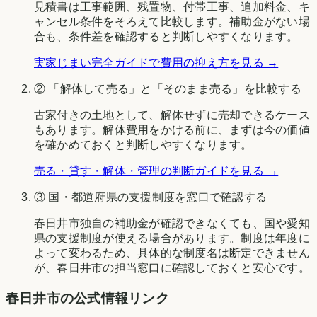
見積書は工事範囲、残置物、付帯工事、追加料金、キ
ャンセル条件をそろえて比較します。補助金がない場
合も、条件差を確認すると判断しやすくなります。
実家じまい完全ガイドで費用の抑え方を見る →
② 「解体して売る」と「そのまま売る」を比較する
古家付きの土地として、解体せずに売却できるケース
もあります。解体費用をかける前に、まずは今の価値
を確かめておくと判断しやすくなります。
売る・貸す・解体・管理の判断ガイドを見る →
③ 国・都道府県の支援制度を窓口で確認する
春日井市
独自の補助金が確認できなくても、国や
愛知
県
の支援制度が使える場合があります。制度は年度に
よって変わるため、具体的な制度名は断定できません
が、
春日井市
の担当窓口に確認しておくと安心です。
春日井市
の公式情報リンク