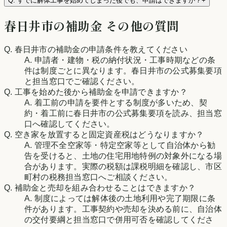
Q.
すでに解体工事を始めてしまった後でも、申請はできますか？
+
春日井市
の補助金 その他の質問
Q.
春日井市の補助金の申請条件を教えてください
A.
申請者・建物・税の納付状況・工事時期などの条
件は制度ごとに異なります。春日井市の公式募集要項
と担当窓口でご確認ください。
Q.
工事を始めた後から補助金を申請できますか？
A.
着工前の申請を要件とする制度が多いため、契
約・着工前に春日井市の公式募集要項を読み、担当窓
口へ確認してください。
Q.
空き家を放置すると固定資産税はどうなりますか？
A.
管理不全空家等・特定空家等として自治体から勧
告を受けると、土地の住宅用地特例の対象外になる場
合があります。実際の税額は課税明細を確認し、市区
町村の税務担当窓口へご相談ください。
Q.
補助金と売却を組み合わせることはできますか？
A.
制度によっては解体後の土地利用や完了期限に条
件があります。工事契約や売却を決める前に、自治体
の交付要綱と担当窓口で併用可否を確認してくださ