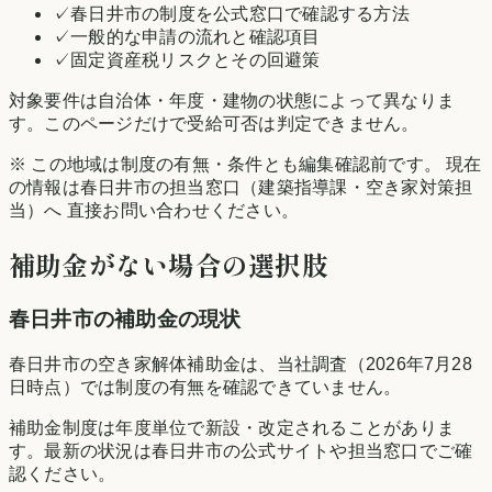
✓
春日井市の制度を公式窓口で確認する方法
✓
一般的な申請の流れと確認項目
✓
固定資産税リスクとその回避策
対象要件は自治体・年度・建物の状態によって異なりま
す。このページだけで受給可否は判定できません。
※ この地域は制度の有無・条件とも編集確認前です。 現在
の情報は
春日井市
の担当窓口（建築指導課・空き家対策担
当）へ 直接お問い合わせください。
補助金がない場合の選択肢
春日井市
の補助金の現状
春日井市の空き家解体補助金は、当社調査（2026年7月28
日時点）では制度の有無を確認できていません。
補助金制度は年度単位で新設・改定されることがありま
す。最新の状況は
春日井市
の公式サイトや担当窓口でご確
認ください。