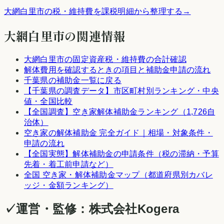
大網白里市
の税・維持費を課税明細から整理する
→
大網白里市
の関連情報
大網白里市
の固定資産税・維持費の合計確認
解体費用を確認するときの項目と補助金申請の流れ
千葉県
の補助金一覧に戻る
【
千葉県
の調査データ】市区町村別ランキング・中央
値・全国比較
【全国調査】空き家解体補助金ランキング（1,726自
治体）
空き家の解体補助金 完全ガイド｜相場・対象条件・
申請の流れ
【全国実態】解体補助金の申請条件（税の滞納・予算
先着・着工前申請など）
全国 空き家・解体補助金マップ（都道府県別カバレ
ッジ・金額ランキング）
✓
運営・監修：
株式会社Kogera