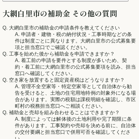
大網白里市
の補助金 その他の質問
Q.
大網白里市の補助金の申請条件を教えてください
A.
申請者・建物・税の納付状況・工事時期などの条
件は制度ごとに異なります。大網白里市の公式募集要
項と担当窓口でご確認ください。
Q.
工事を始めた後から補助金を申請できますか？
A.
着工前の申請を要件とする制度が多いため、契
約・着工前に大網白里市の公式募集要項を読み、担当
窓口へ確認してください。
Q.
空き家を放置すると固定資産税はどうなりますか？
A.
管理不全空家等・特定空家等として自治体から勧
告を受けると、土地の住宅用地特例の対象外になる場
合があります。実際の税額は課税明細を確認し、市区
町村の税務担当窓口へご相談ください。
Q.
補助金と売却を組み合わせることはできますか？
A.
制度によっては解体後の土地利用や完了期限に条
件があります。工事契約や売却を決める前に、自治体
の交付要綱と担当窓口で併用可否を確認してくださ
い。