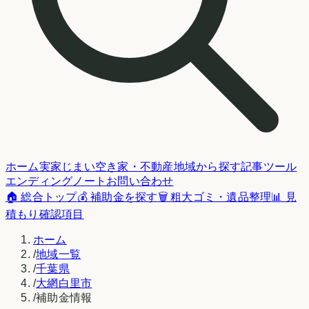
ホーム
実家じまい
空き家・不動産
地域から探す
記事
ツール
エンディングノート
お問い合わせ
🏠 総合トップ
💰 補助金を探す
🗑️ 粗大ゴミ・遺品整理
📊 見
積もり確認項目
ホーム
/
地域一覧
/
千葉県
/
大網白里市
/
補助金情報