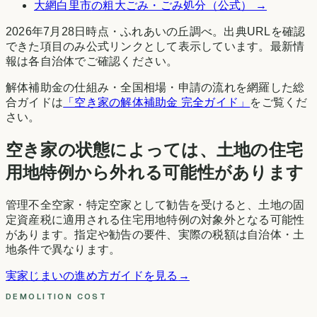
大網白里市
の粗大ごみ・ごみ処分（公式） →
2026年7月28日時点
・
ふれあいの丘調べ
。出典URLを確認
できた項目のみ公式リンクとして表示しています。最新情
報は各自治体でご確認ください。
解体補助金の仕組み・全国相場・申請の流れを網羅した総
合ガイドは
「空き家の解体補助金 完全ガイド」
をご覧くだ
さい。
空き家の状態によっては、土地の住宅
用地特例から外れる可能性があります
管理不全空家・特定空家として勧告を受けると、土地の固
定資産税に適用される住宅用地特例の対象外となる可能性
があります。指定や勧告の要件、実際の税額は自治体・土
地条件で異なります。
実家じまいの進め方ガイドを見る
→
DEMOLITION COST