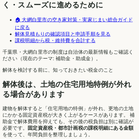
く・スムーズに進めるために
🏠
大網白里市
の空き家対策・実家じまい総合ガイド
に戻る
解体見積もりの確認項目と申請手順を見る
課税明細から税・維持費を合計する
千葉県
・
大網白里市
の制度は自治体の最新情報もご確認く
ださい（現在のテーマ:
補助金・助成金
）。
解体を検討する前に、知っておきたい税金のこと
解体後は、土地の住宅用地特例が外れ
る場合があります
建物を解体すると「住宅用地の特例」が外れ、更地の土地
にかかる固定資産税が大きく上がるケースがあります。 補
助金で解体費用を抑えても、その後の税負担は別に確認が
必要です。
固定資産税・都市計画税の課税明細にある金額
を使って、年間負担を整理しましょう。