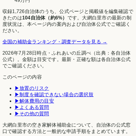
49万円
収録
1,726
自治体のうち、公式ページと掲載値を編集確認で
きたのは
104
自治体（約
6
%）
です。
大網白里市
の最新の制
度状況は、本ページ内の案内および自治体公式でご確認く
ださい。
全国の補助金ランキング・調査データを見る →
2026年7月28日時点
・
ふれあいの丘調べ
（出典：各自治体
公式）。金額は目安です。最新・正確な額は各自治体公式
でご確認ください。
このページの内容
▶
放置のリスク
▶
制度を確認できない場合の選択肢
▶
解体費用の目安
▶
よくある質問
▶
その他の質問
大網白里市の空き家解体補助金について、自治体の公式窓
口で確認する方法と一般的な申請手順をまとめています。