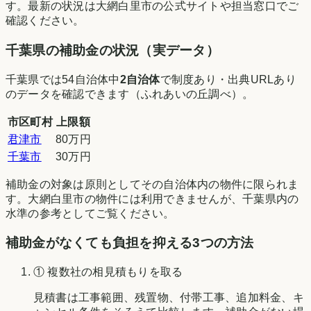
す。最新の状況は
大網白里市
の公式サイトや担当窓口でご
確認ください。
千葉県
の補助金の状況（実データ）
千葉県
では
54
自治体中
2
自治体
で制度あり・出典URLあり
のデータを確認できます（
ふれあいの丘調べ
）。
市区町村
上限額
君津市
80万円
千葉市
30万円
補助金の対象は原則としてその自治体内の物件に限られま
す。
大網白里市
の物件には利用できませんが、
千葉県
内の
水準の参考としてご覧ください。
補助金がなくても負担を抑える3つの方法
① 複数社の相見積もりを取る
見積書は工事範囲、残置物、付帯工事、追加料金、キ