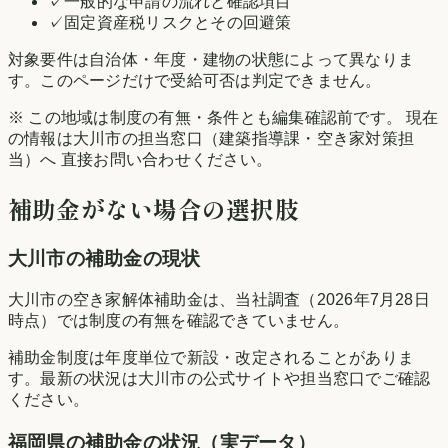
✓
一般的な申請の流れと確認項目
✓
固定資産税リスクとその回避策
対象要件は自治体・年度・建物の状態によって異なりま
す。このページだけで受給可否は判定できません。
※ この地域は制度の有無・条件とも編集確認前です。 現在
の情報は
大川市
の担当窓口（建築指導課・空き家対策担
当）へ 直接お問い合わせください。
補助金がない場合の選択肢
大川市
の補助金の現状
大川市の空き家解体補助金は、当社調査（2026年7月28日
時点）では制度の有無を確認できていません。
補助金制度は年度単位で新設・改定されることがありま
す。最新の状況は
大川市
の公式サイトや担当窓口でご確認
ください。
福岡県
の補助金の状況（実データ）