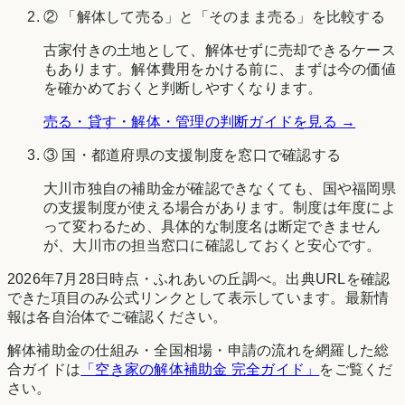
② 「解体して売る」と「そのまま売る」を比較する
古家付きの土地として、解体せずに売却できるケース
もあります。解体費用をかける前に、まずは今の価値
を確かめておくと判断しやすくなります。
売る・貸す・解体・管理の判断ガイドを見る →
③ 国・都道府県の支援制度を窓口で確認する
大川市
独自の補助金が確認できなくても、国や
福岡県
の支援制度が使える場合があります。制度は年度によ
って変わるため、具体的な制度名は断定できません
が、
大川市
の担当窓口に確認しておくと安心です。
2026年7月28日時点
・
ふれあいの丘調べ
。出典URLを確認
できた項目のみ公式リンクとして表示しています。最新情
報は各自治体でご確認ください。
解体補助金の仕組み・全国相場・申請の流れを網羅した総
合ガイドは
「空き家の解体補助金 完全ガイド」
をご覧くだ
さい。