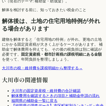
い（現在のテーマ:
補助金・助成金
）。
解体を検討する前に、知っておきたい税金のこと
解体後は、土地の住宅用地特例が外れ
る場合があります
建物を解体すると「住宅用地の特例」が外れ、更地の土地
にかかる固定資産税が大きく上がるケースがあります。 補
助金で解体費用を抑えても、その後の税負担は別に確認が
必要です。
固定資産税・都市計画税の課税明細にある金額
を使って、年間負担を整理しましょう。
大川市
の税・維持費を課税明細から整理する
→
大川市
の関連情報
大川市
の固定資産税・維持費の合計確認
解体費用を確認するときの項目と補助金申請の流れ
福岡県
の補助金一覧に戻る
【
福岡県
の調査データ】市区町村別ランキング・中央