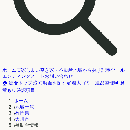
ホーム
実家じまい
空き家・不動産
地域から探す
記事
ツール
エンディングノート
お問い合わせ
🏠 総合トップ
💰 補助金を探す
🗑️ 粗大ゴミ・遺品整理
📊 見
積もり確認項目
ホーム
/
地域一覧
/
福岡県
/
大川市
/
補助金情報