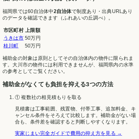
福岡県
では
60
自治体中
2
自治体
で制度あり・出典URLあり
のデータを確認できます（
ふれあいの丘調べ
）。
市区町村
上限額
うきは市
50万円
桂川町
50万円
補助金の対象は原則としてその自治体内の物件に限られま
す。
大川市
の物件には利用できませんが、
福岡県
内の水準
の参考としてご覧ください。
補助金がなくても負担を抑える3つの方法
① 複数社の相見積もりを取る
見積書は工事範囲、残置物、付帯工事、追加料金、キ
ャンセル条件をそろえて比較します。補助金がない場
合も、条件差を確認すると判断しやすくなります。
実家じまい完全ガイドで費用の抑え方を見る →