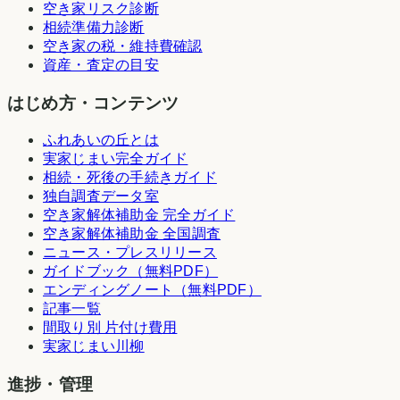
空き家リスク診断
相続準備力診断
空き家の税・維持費確認
資産・査定の目安
はじめ方・コンテンツ
ふれあいの丘とは
実家じまい完全ガイド
相続・死後の手続きガイド
独自調査データ室
空き家解体補助金 完全ガイド
空き家解体補助金 全国調査
ニュース・プレスリリース
ガイドブック（無料PDF）
エンディングノート（無料PDF）
記事一覧
間取り別 片付け費用
実家じまい川柳
進捗・管理