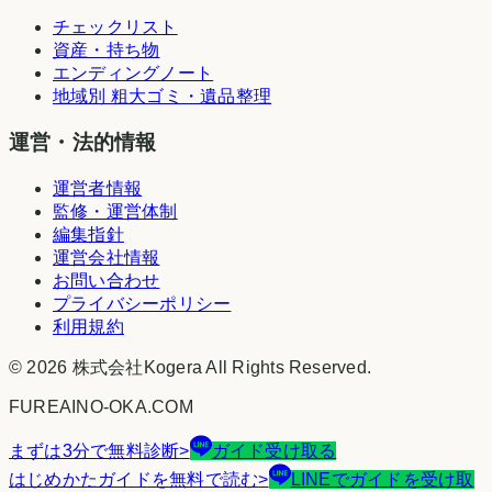
チェックリスト
資産・持ち物
エンディングノート
地域別 粗大ゴミ・遺品整理
運営・法的情報
運営者情報
監修・運営体制
編集指針
運営会社情報
お問い合わせ
プライバシーポリシー
利用規約
©
2026
株式会社Kogera
All Rights Reserved.
FUREAINO-OKA.COM
まずは3分で無料診断
>
ガイド受け取る
はじめかたガイドを無料で読む
>
LINEでガイドを受け取