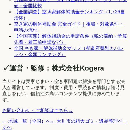
値・全国比較
【全国調査】空き家解体補助金ランキング（1,726自
治体）
空き家の解体補助金 完全ガイド｜相場・対象条件・
申請の流れ
【全国実態】解体補助金の申請条件（税の滞納・予算
先着・着工前申請など）
全国 空き家・解体補助金マップ（都道府県別カバレ
ッジ・金額ランキング）
✓
運営・監修：
株式会社Kogera
当サイトは実家じまい・空き家問題の解決を専門とする法
人が運営しています。制度・費用・手続きの情報は随時見
直しを行い、信頼性の高いコンテンツ提供に努めていま
す。
お問い合わせ・ご相談はこちら
→
← 地域一覧（全国）へ
←
大川市
の粗大ゴミ・遺品整理ペー
ジへ