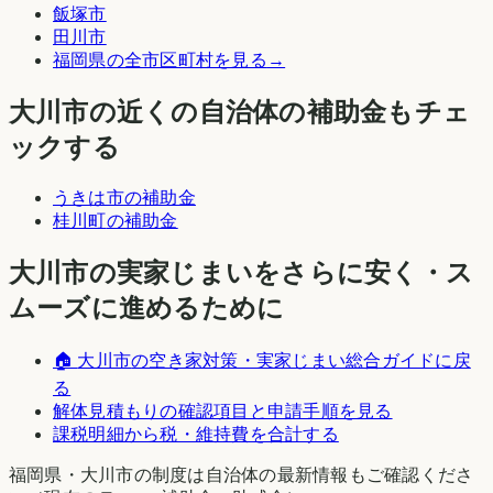
飯塚市
田川市
福岡県
の全市区町村を見る
→
大川市
の近くの自治体の補助金もチェ
ックする
うきは市
の補助金
桂川町
の補助金
大川市
の実家じまいをさらに安く・ス
ムーズに進めるために
🏠
大川市
の空き家対策・実家じまい総合ガイドに戻
る
解体見積もりの確認項目と申請手順を見る
課税明細から税・維持費を合計する
福岡県
・
大川市
の制度は自治体の最新情報もご確認くださ