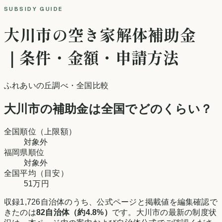
SUBSIDY GUIDE
大川市
の空き家解体補助金
｜条件・金額・申請方法
ふれあいの丘調べ
・全国比較
大川市
の補助金は全国でどのくらい？
全国順位（上限額）
対象外
福岡県
順位
対象外
全国平均（目安）
51万円
収録
1,726
自治体のうち、公式ページと掲載値を編集確認で
きたのは
82
自治体（約
4.8
%）
です。
大川市
の最新の制度状