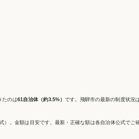
きたのは
61
自治体（約
3.5
%）
です。
飛騨市
の最新の制度状況
式）。金額は目安です。最新・正確な額は各自治体公式でご