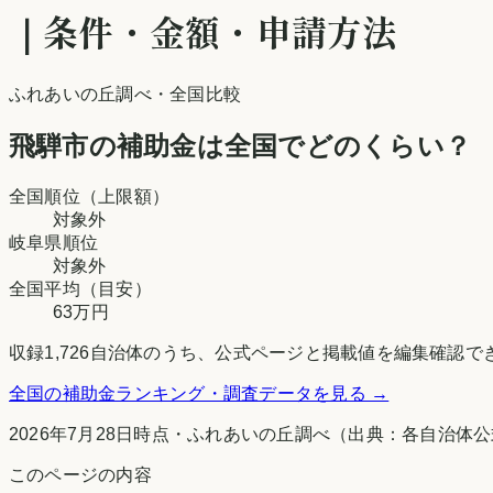
｜条件・金額・申請方法
ふれあいの丘調べ
・全国比較
飛騨市
の補助金は全国でどのくらい？
全国順位（上限額）
対象外
岐阜県
順位
対象外
全国平均（目安）
63万円
収録
1,726
自治体のうち、公式ページと掲載値を編集確認で
全国の補助金ランキング・調査データを見る →
2026年7月28日時点
・
ふれあいの丘調べ
（出典：各自治体公
このページの内容