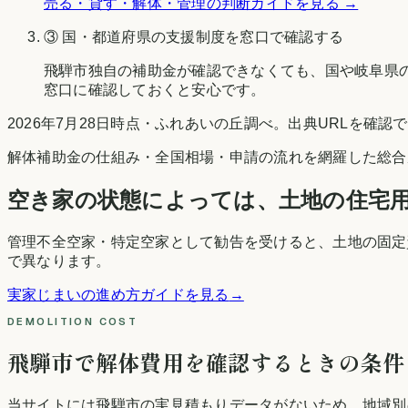
売る・貸す・解体・管理の判断ガイドを見る →
③ 国・都道府県の支援制度を窓口で確認する
飛騨市
独自の補助金が確認できなくても、国や
岐阜県
窓口に確認しておくと安心です。
2026年7月28日時点
・
ふれあいの丘調べ
。出典URLを確認
解体補助金の仕組み・全国相場・申請の流れを網羅した総合
空き家の状態によっては、土地の住宅
管理不全空家・特定空家として勧告を受けると、土地の固定
で異なります。
実家じまいの進め方ガイドを見る
→
DEMOLITION COST
飛騨市
で解体費用を確認するときの条件
当サイトには
飛騨市
の実見積もりデータがないため、地域別