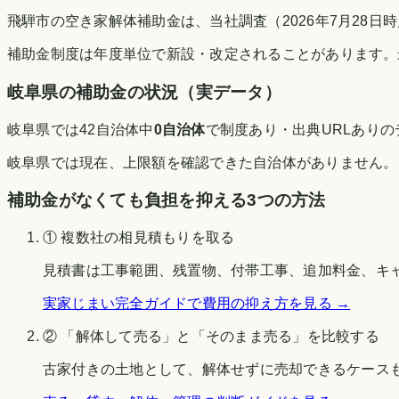
飛騨市の空き家解体補助金は、当社調査（2026年7月28
補助金制度は年度単位で新設・改定されることがあります。
岐阜県
の補助金の状況（実データ）
岐阜県
では
42
自治体中
0
自治体
で制度あり・出典URLあり
岐阜県
では現在、上限額を確認できた自治体がありません。
補助金がなくても負担を抑える3つの方法
① 複数社の相見積もりを取る
見積書は工事範囲、残置物、付帯工事、追加料金、キ
実家じまい完全ガイドで費用の抑え方を見る →
② 「解体して売る」と「そのまま売る」を比較する
古家付きの土地として、解体せずに売却できるケース