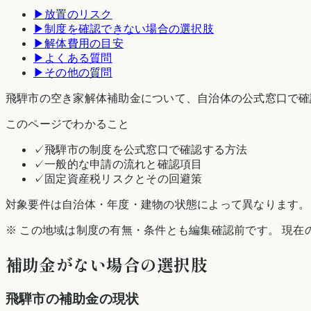
▶
放置のリスク
▶
制度を確認できない場合の選択肢
▶
解体費用の目安
▶
よくある質問
▶
その他の質問
飛騨市の空き家解体補助金について、自治体の公式窓口で確
このページでわかること
✓
飛騨市の制度を公式窓口で確認する方法
✓
一般的な申請の流れと確認項目
✓
固定資産税リスクとその回避策
対象要件は自治体・年度・建物の状態によって異なります。
※ この地域は制度の有無・条件とも編集確認前です。 現在
補助金がない場合の選択肢
飛騨市
の補助金の現状