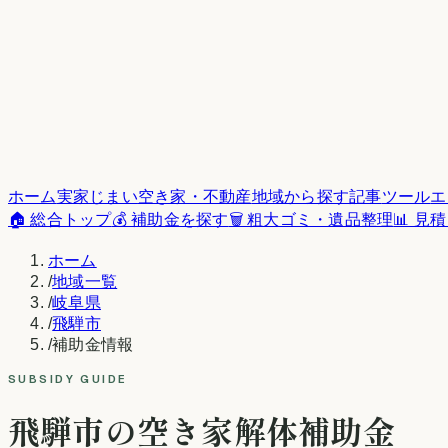
ホーム
実家じまい
空き家・不動産
地域から探す
記事
ツール
エ
🏠 総合トップ
💰 補助金を探す
🗑️ 粗大ゴミ・遺品整理
📊 見
ホーム
/
地域一覧
/
岐阜県
/
飛騨市
/
補助金情報
SUBSIDY GUIDE
飛騨市
の空き家解体補助金