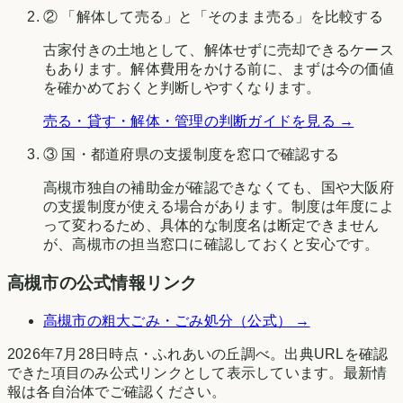
② 「解体して売る」と「そのまま売る」を比較する
古家付きの土地として、解体せずに売却できるケース
もあります。解体費用をかける前に、まずは今の価値
を確かめておくと判断しやすくなります。
売る・貸す・解体・管理の判断ガイドを見る →
③ 国・都道府県の支援制度を窓口で確認する
高槻市
独自の補助金が確認できなくても、国や
大阪府
の支援制度が使える場合があります。制度は年度によ
って変わるため、具体的な制度名は断定できません
が、
高槻市
の担当窓口に確認しておくと安心です。
高槻市
の公式情報リンク
高槻市
の粗大ごみ・ごみ処分（公式） →
2026年7月28日時点
・
ふれあいの丘調べ
。出典URLを確認
できた項目のみ公式リンクとして表示しています。最新情
報は各自治体でご確認ください。