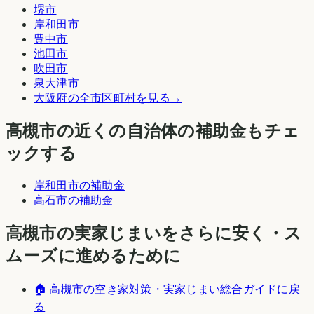
堺市
岸和田市
豊中市
池田市
吹田市
泉大津市
大阪府
の全市区町村を見る
→
高槻市
の近くの自治体の補助金もチェ
ックする
岸和田市
の補助金
高石市
の補助金
高槻市
の実家じまいをさらに安く・ス
ムーズに進めるために
🏠
高槻市
の空き家対策・実家じまい総合ガイドに戻
る