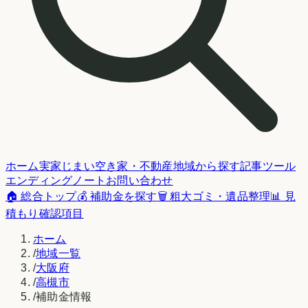
ホーム
実家じまい
空き家・不動産
地域から探す
記事
ツール
エンディングノート
お問い合わせ
🏠 総合トップ
💰 補助金を探す
🗑️ 粗大ゴミ・遺品整理
📊 見
積もり確認項目
ホーム
/
地域一覧
/
大阪府
/
高槻市
/
補助金情報