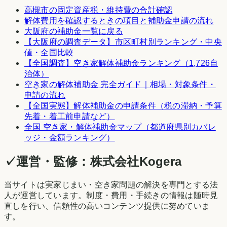
高槻市
の固定資産税・維持費の合計確認
解体費用を確認するときの項目と補助金申請の流れ
大阪府
の補助金一覧に戻る
【
大阪府
の調査データ】市区町村別ランキング・中央
値・全国比較
【全国調査】空き家解体補助金ランキング（1,726自
治体）
空き家の解体補助金 完全ガイド｜相場・対象条件・
申請の流れ
【全国実態】解体補助金の申請条件（税の滞納・予算
先着・着工前申請など）
全国 空き家・解体補助金マップ（都道府県別カバレ
ッジ・金額ランキング）
✓
運営・監修：
株式会社Kogera
当サイトは実家じまい・空き家問題の解決を専門とする法
人が運営しています。制度・費用・手続きの情報は随時見
直しを行い、信頼性の高いコンテンツ提供に努めていま
す。