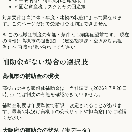
✓
一般的な申請の流れと確認項目
✓
固定資産税リスクとその回避策
対象要件は自治体・年度・建物の状態によって異なりま
す。このページだけで受給可否は判定できません。
※ この地域は制度の有無・条件とも編集確認前です。 現在
の情報は
高槻市
の担当窓口（建築指導課・空き家対策担
当）へ 直接お問い合わせください。
補助金がない場合の選択肢
高槻市
の補助金の現状
高槻市の空き家解体補助金は、当社調査（2026年7月28日
時点）では制度の有無を確認できていません。
補助金制度は年度単位で新設・改定されることがありま
す。最新の状況は
高槻市
の公式サイトや担当窓口でご確認
ください。
大阪府
の補助金の状況（実データ）