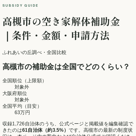
SUBSIDY GUIDE
高槻市
の空き家解体補助金
｜条件・金額・申請方法
ふれあいの丘調べ
・全国比較
高槻市
の補助金は全国でどのくらい？
全国順位（上限額）
対象外
大阪府
順位
対象外
全国平均（目安）
63万円
収録
1,726
自治体のうち、公式ページと掲載値を編集確認で
きたのは
61
自治体（約
3.5
%）
です。
高槻市
の最新の制度状