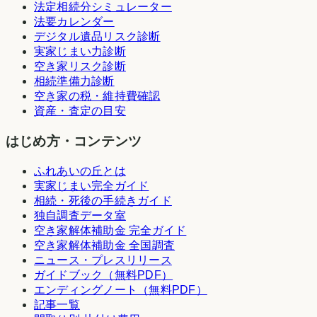
法定相続分シミュレーター
法要カレンダー
デジタル遺品リスク診断
実家じまい力診断
空き家リスク診断
相続準備力診断
空き家の税・維持費確認
資産・査定の目安
はじめ方・コンテンツ
ふれあいの丘とは
実家じまい完全ガイド
相続・死後の手続きガイド
独自調査データ室
空き家解体補助金 完全ガイド
空き家解体補助金 全国調査
ニュース・プレスリリース
ガイドブック（無料PDF）
エンディングノート（無料PDF）
記事一覧