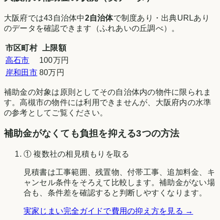
大阪府
では
43
自治体中
2
自治体
で制度あり・出典URLあり
のデータを確認できます（
ふれあいの丘調べ
）。
市区町村
上限額
高石市
100万円
岸和田市
80万円
補助金の対象は原則としてその自治体内の物件に限られま
す。
高槻市
の物件には利用できませんが、
大阪府
内の水準
の参考としてご覧ください。
補助金がなくても負担を抑える3つの方法
① 複数社の相見積もりを取る
見積書は工事範囲、残置物、付帯工事、追加料金、キ
ャンセル条件をそろえて比較します。補助金がない場
合も、条件差を確認すると判断しやすくなります。
実家じまい完全ガイドで費用の抑え方を見る →