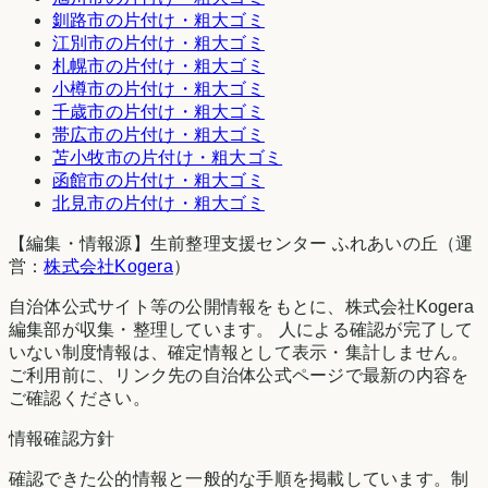
釧路市
の片付け・粗大ゴミ
江別市
の片付け・粗大ゴミ
札幌市
の片付け・粗大ゴミ
小樽市
の片付け・粗大ゴミ
千歳市
の片付け・粗大ゴミ
帯広市
の片付け・粗大ゴミ
苫小牧市
の片付け・粗大ゴミ
函館市
の片付け・粗大ゴミ
北見市
の片付け・粗大ゴミ
【編集・情報源】生前整理支援センター ふれあいの丘（運
営：
株式会社Kogera
）
自治体公式サイト等の公開情報をもとに、株式会社Kogera
編集部が収集・整理しています。 人による確認が完了して
いない制度情報は、確定情報として表示・集計しません。
ご利用前に、リンク先の自治体公式ページで最新の内容を
ご確認ください。
情報確認方針
確認できた公的情報と一般的な手順を掲載しています。制