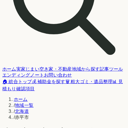
ホーム
実家じまい
空き家・不動産
地域から探す
記事
ツール
エンディングノート
お問い合わせ
🏠 総合トップ
💰 補助金を探す
🗑️ 粗大ゴミ・遺品整理
📊 見
積もり確認項目
ホーム
/
地域一覧
/
北海道
/
赤平市