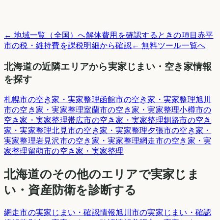
← 地域一覧（全国）へ
解体費用を確認するときの項目
赤平
市
の税・維持費を課税明細から確認
← 無料ツール一覧へ
北海道
の近隣エリアから実家じまい・空き家情報
を探す
札幌市
の空き家・実家整理
函館市
の空き家・実家整理
旭川
市
の空き家・実家整理
室蘭市
の空き家・実家整理
小樽市
の
空き家・実家整理
帯広市
の空き家・実家整理
釧路市
の空き
家・実家整理
北見市
の空き家・実家整理
夕張市
の空き家・
実家整理
岩見沢市
の空き家・実家整理
網走市
の空き家・実
家整理
留萌市
の空き家・実家整理
北海道
のその他のエリアで実家じま
い・資産防衛を診断する
網走市
の実家じまい・確認情報
旭川市
の実家じまい・確認