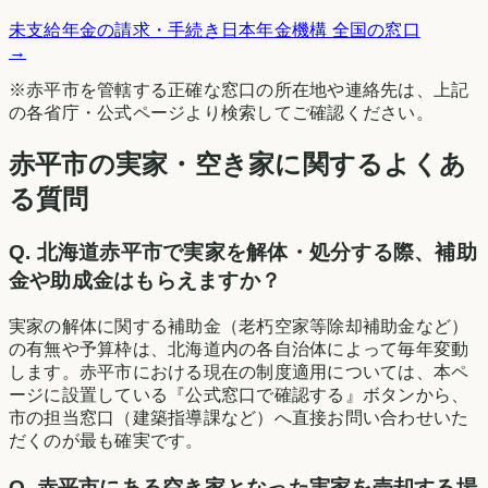
未支給年金の請求・手続き
日本年金機構 全国の窓口
→
※
赤平市
を管轄する正確な窓口の所在地や連絡先は、上記
の各省庁・公式ページより検索してご確認ください。
赤平市の実家・空き家に関するよくあ
る質問
Q.
北海道赤平市で実家を解体・処分する際、補助
金や助成金はもらえますか？
実家の解体に関する補助金（老朽空家等除却補助金など）
の有無や予算枠は、北海道内の各自治体によって毎年変動
します。赤平市における現在の制度適用については、本ペ
ージに設置している『公式窓口で確認する』ボタンから、
市の担当窓口（建築指導課など）へ直接お問い合わせいた
だくのが最も確実です。
Q.
赤平市にある空き家となった実家を売却する場