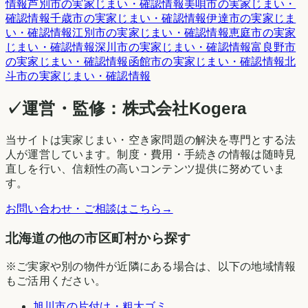
情報
芦別市
の実家じまい・確認情報
美唄市
の実家じまい・
確認情報
千歳市
の実家じまい・確認情報
伊達市
の実家じま
い・確認情報
江別市
の実家じまい・確認情報
恵庭市
の実家
じまい・確認情報
深川市
の実家じまい・確認情報
富良野市
の実家じまい・確認情報
函館市
の実家じまい・確認情報
北
斗市
の実家じまい・確認情報
✓
運営・監修：
株式会社Kogera
当サイトは実家じまい・空き家問題の解決を専門とする法
人が運営しています。制度・費用・手続きの情報は随時見
直しを行い、信頼性の高いコンテンツ提供に努めていま
す。
お問い合わせ・ご相談はこちら
→
北海道の他の市区町村から探す
※ご実家や別の物件が近隣にある場合は、以下の地域情報
もご活用ください。
旭川市
の片付け・粗大ゴミ