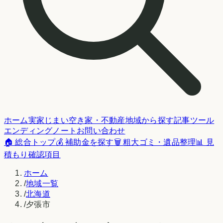
ホーム
実家じまい
空き家・不動産
地域から探す
記事
ツール
エンディングノート
お問い合わせ
🏠 総合トップ
💰 補助金を探す
🗑️ 粗大ゴミ・遺品整理
📊 見
積もり確認項目
ホーム
/
地域一覧
/
北海道
/
夕張市