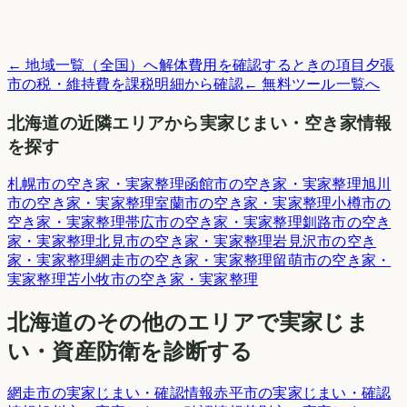
← 地域一覧（全国）へ
解体費用を確認するときの項目
夕張
市
の税・維持費を課税明細から確認
← 無料ツール一覧へ
北海道
の近隣エリアから実家じまい・空き家情報
を探す
札幌市
の空き家・実家整理
函館市
の空き家・実家整理
旭川
市
の空き家・実家整理
室蘭市
の空き家・実家整理
小樽市
の
空き家・実家整理
帯広市
の空き家・実家整理
釧路市
の空き
家・実家整理
北見市
の空き家・実家整理
岩見沢市
の空き
家・実家整理
網走市
の空き家・実家整理
留萌市
の空き家・
実家整理
苫小牧市
の空き家・実家整理
北海道
のその他のエリアで実家じま
い・資産防衛を診断する
網走市
の実家じまい・確認情報
赤平市
の実家じまい・確認