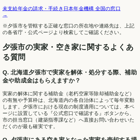
未支給年金の請求・手続き
日本年金機構 全国の窓口
→
※
夕張市
を管轄する正確な窓口の所在地や連絡先は、上記
の各省庁・公式ページより検索してご確認ください。
夕張市の実家・空き家に関するよくあ
る質問
Q.
北海道夕張市で実家を解体・処分する際、補助
金や助成金はもらえますか？
実家の解体に関する補助金（老朽空家等除却補助金など）
の有無や予算枠は、北海道内の各自治体によって毎年変動
します。夕張市における現在の制度適用については、本ペ
ージに設置している『公式窓口で確認する』ボタンから、
市の担当窓口（建築指導課など）へ直接お問い合わせいた
だくのが最も確実です。
Q.
夕張市にある空き家となった実家を売却する場