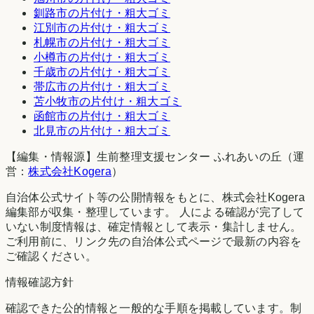
釧路市
の片付け・粗大ゴミ
江別市
の片付け・粗大ゴミ
札幌市
の片付け・粗大ゴミ
小樽市
の片付け・粗大ゴミ
千歳市
の片付け・粗大ゴミ
帯広市
の片付け・粗大ゴミ
苫小牧市
の片付け・粗大ゴミ
函館市
の片付け・粗大ゴミ
北見市
の片付け・粗大ゴミ
【編集・情報源】生前整理支援センター ふれあいの丘（運
営：
株式会社Kogera
）
自治体公式サイト等の公開情報をもとに、株式会社Kogera
編集部が収集・整理しています。 人による確認が完了して
いない制度情報は、確定情報として表示・集計しません。
ご利用前に、リンク先の自治体公式ページで最新の内容を
ご確認ください。
情報確認方針
確認できた公的情報と一般的な手順を掲載しています。制