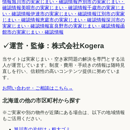
情報
旭川市
の実家じまい・確認情報
芦別市
の実家じまい・
確認情報
美唄市
の実家じまい・確認情報
千歳市
の実家じま
い・確認情報
伊達市
の実家じまい・確認情報
江別市
の実家
じまい・確認情報
恵庭市
の実家じまい・確認情報
深川市
の
実家じまい・確認情報
富良野市
の実家じまい・確認情報
函
館市
の実家じまい・確認情報
✓
運営・監修：
株式会社Kogera
当サイトは実家じまい・空き家問題の解決を専門とする法
人が運営しています。制度・費用・手続きの情報は随時見
直しを行い、信頼性の高いコンテンツ提供に努めていま
す。
お問い合わせ・ご相談はこちら
→
北海道の他の市区町村から探す
※ご実家や別の物件が近隣にある場合は、以下の地域情報
もご活用ください。
旭川市
の片付け・粗大ゴミ