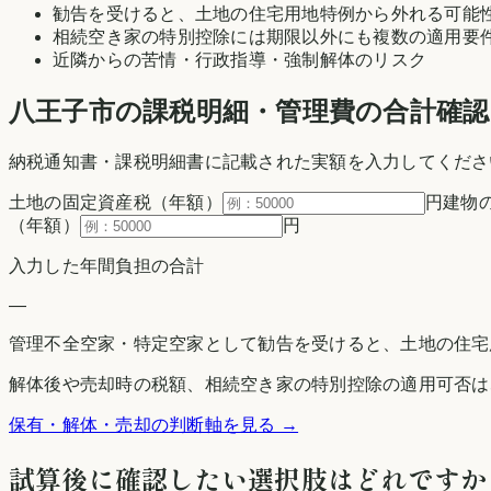
勧告を受けると、土地の住宅用地特例から外れる可能
相続空き家の特別控除には期限以外にも複数の適用要
近隣からの苦情・行政指導・強制解体のリスク
八王子市の
課税明細・管理費の合計確認
納税通知書・課税明細書に記載された実額を入力してくださ
土地の固定資産税（年額）
円
建物
（年額）
円
入力した年間負担の合計
—
管理不全空家・特定空家として勧告を受けると、土地の住宅
解体後や売却時の税額、相続空き家の特別控除の適用可否は
保有・解体・売却の判断軸を見る →
試算後に確認したい選択肢はどれですか