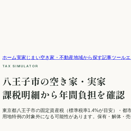
ホーム
実家じまい
空き家・不動産
地域から探す
記事
ツール
エ
TAX SIMULATOR
八王子市
の空き家・実家
課税明細から年間負担を確認
東京都
八王子市
の固定資産税
（標準税率1.4%が目安）
・都
用地特例の対象外になる可能性があります。保有・解体・売