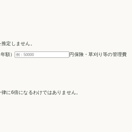
を推定しません。
（年額）
円
保険・草刈り等の管理費
律に6倍になるわけではありません。