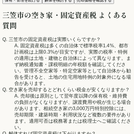
保有・管理を続ける
解体を検討する
売却価格を確認する
三笠市
の空き家・固定資産税 よくある
質問
Q.
三笠市
の固定資産税は実際いくらですか？
A. 固定資産税は多くの自治体で標準税率1.4%、都市
計画税は上限0.3%が目安ですが、実際の税率・特例
の適用は土地・建物と自治体によって異なります。ま
ず納税通知書・課税明細の年税額を確認してくださ
い。管理不全空家等・特定空家等として自治体から勧
告を受けると、土地の住宅用地特例の対象外になる場
合があります。
Q. 空き家を売却するとどれくらい税金が安くなりますか？
A. 売却後は原則として翌年度以降の保有税・維持費
の負担がなくなりますが、譲渡費用や税が生じる場合
があります。相続空き家の3,000万円特別控除には、
売却期限・建築時期・利用状況など複数の要件があり
ます。適用可否は税務署または税理士へご確認くださ
い。
Q. 解体すれば固定資産税は下がりますか？