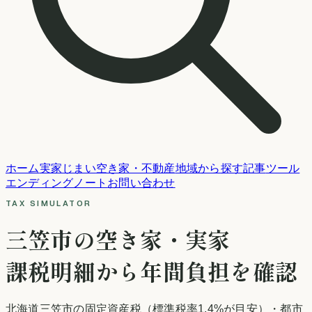
ホーム
実家じまい
空き家・不動産
地域から探す
記事
ツール
エンディングノート
お問い合わせ
TAX SIMULATOR
三笠市
の空き家・実家
課税明細から年間負担を確認
北海道
三笠市
の固定資産税
（標準税率1.4%が目安）
・都市