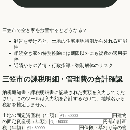
三笠市
で空き家を放置するとどうなる？
勧告を受けると、土地の住宅用地特例から外れる可能
性
相続空き家の特別控除には期限以外にも複数の適用要
件
近隣からの苦情・行政指導・強制解体のリスク
三笠市の
課税明細・管理費の合計確認
納税通知書・課税明細書に記載された実額を入力してくだ
さい。このツールは入力額を合計するだけで、地域名から
税額を推定しません。
土地の固定資産税（年額）
円
建物
の固定資産税（年額）
円
都市計画
税（年額）
円
保険・草刈り等の管