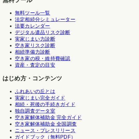
無料ツール
無料ツール一覧
法定相続分シミュレーター
法要カレンダー
デジタル遺品リスク診断
実家じまい力診断
空き家リスク診断
相続準備力診断
空き家の税・維持費確認
資産・査定の目安
はじめ方・コンテンツ
ふれあいの丘とは
実家じまい完全ガイド
相続・死後の手続きガイド
独自調査データ室
空き家解体補助金 完全ガイド
空き家解体補助金 全国調査
ニュース・プレスリリース
ガイドブック（無料PDF）