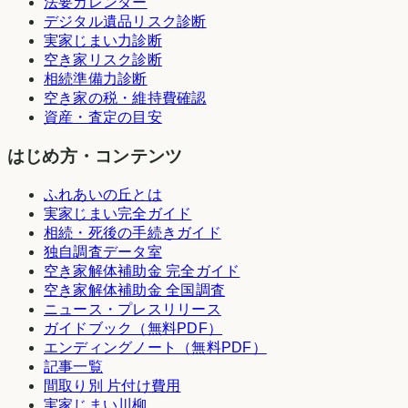
法要カレンダー
デジタル遺品リスク診断
実家じまい力診断
空き家リスク診断
相続準備力診断
空き家の税・維持費確認
資産・査定の目安
はじめ方・コンテンツ
ふれあいの丘とは
実家じまい完全ガイド
相続・死後の手続きガイド
独自調査データ室
空き家解体補助金 完全ガイド
空き家解体補助金 全国調査
ニュース・プレスリリース
ガイドブック（無料PDF）
エンディングノート（無料PDF）
記事一覧
間取り別 片付け費用
実家じまい川柳