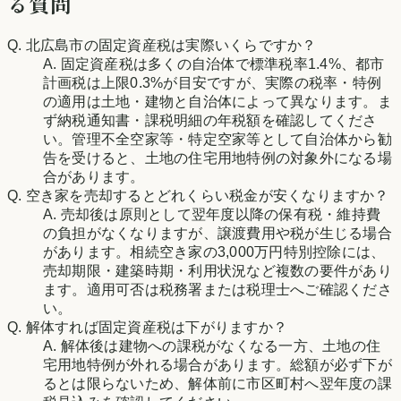
る質問
Q.
北広島市
の固定資産税は実際いくらですか？
A. 固定資産税は多くの自治体で標準税率1.4%、都市
計画税は上限0.3%が目安ですが、実際の税率・特例
の適用は土地・建物と自治体によって異なります。ま
ず納税通知書・課税明細の年税額を確認してくださ
い。管理不全空家等・特定空家等として自治体から勧
告を受けると、土地の住宅用地特例の対象外になる場
合があります。
Q. 空き家を売却するとどれくらい税金が安くなりますか？
A. 売却後は原則として翌年度以降の保有税・維持費
の負担がなくなりますが、譲渡費用や税が生じる場合
があります。相続空き家の3,000万円特別控除には、
売却期限・建築時期・利用状況など複数の要件があり
ます。適用可否は税務署または税理士へご確認くださ
い。
Q. 解体すれば固定資産税は下がりますか？
A. 解体後は建物への課税がなくなる一方、土地の住
宅用地特例が外れる場合があります。総額が必ず下が
るとは限らないため、解体前に市区町村へ翌年度の課