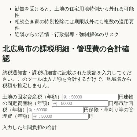
勧告を受けると、土地の住宅用地特例から外れる可能
性
相続空き家の特別控除には期限以外にも複数の適用要
件
近隣からの苦情・行政指導・強制解体のリスク
北広島市の
課税明細・管理費の合計確
認
納税通知書・課税明細書に記載された実額を入力してくだ
さい。このツールは入力額を合計するだけで、地域名から
税額を推定しません。
土地の固定資産税（年額）
円
建物
の固定資産税（年額）
円
都市計画
税（年額）
円
保険・草刈り等の管
理費（年額）
円
入力した年間負担の合計