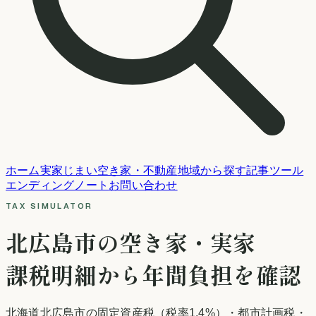
ホーム
実家じまい
空き家・不動産
地域から探す
記事
ツール
エンディングノート
お問い合わせ
TAX SIMULATOR
北広島市
の空き家・実家
課税明細から年間負担を確認
北海道
北広島市
の固定資産税
（税率1.4%）
・都市計画税・