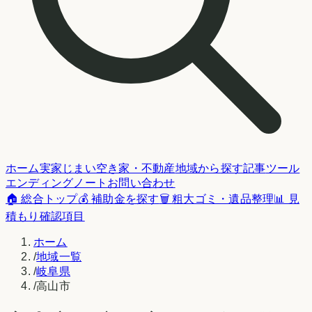
ホーム
実家じまい
空き家・不動産
地域から探す
記事
ツール
エンディングノート
お問い合わせ
🏠 総合トップ
💰 補助金を探す
🗑️ 粗大ゴミ・遺品整理
📊 見
積もり確認項目
ホーム
/
地域一覧
/
岐阜県
/
高山市