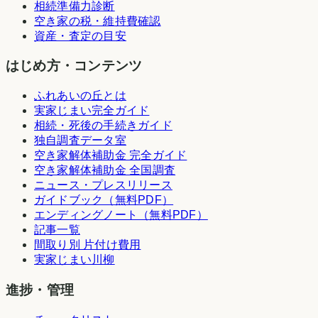
相続準備力診断
空き家の税・維持費確認
資産・査定の目安
はじめ方・コンテンツ
ふれあいの丘とは
実家じまい完全ガイド
相続・死後の手続きガイド
独自調査データ室
空き家解体補助金 完全ガイド
空き家解体補助金 全国調査
ニュース・プレスリリース
ガイドブック（無料PDF）
エンディングノート（無料PDF）
記事一覧
間取り別 片付け費用
実家じまい川柳
進捗・管理