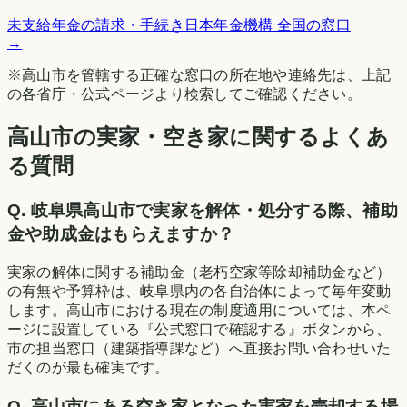
未支給年金の請求・手続き
日本年金機構 全国の窓口
→
※
高山市
を管轄する正確な窓口の所在地や連絡先は、上記
の各省庁・公式ページより検索してご確認ください。
高山市の実家・空き家に関するよくあ
る質問
Q.
岐阜県高山市で実家を解体・処分する際、補助
金や助成金はもらえますか？
実家の解体に関する補助金（老朽空家等除却補助金など）
の有無や予算枠は、岐阜県内の各自治体によって毎年変動
します。高山市における現在の制度適用については、本ペ
ージに設置している『公式窓口で確認する』ボタンから、
市の担当窓口（建築指導課など）へ直接お問い合わせいた
だくのが最も確実です。
Q.
高山市にある空き家となった実家を売却する場