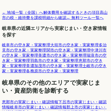
← 地域一覧（全国）へ
解体費用を確認するときの項目
高山
市
の税・維持費を課税明細から確認
← 無料ツール一覧へ
岐阜県
の近隣エリアから実家じまい・空き家情報
を探す
岐阜市
の空き家・実家整理
大垣市
の空き家・実家整理
多治
見市
の空き家・実家整理
関市
の空き家・実家整理
中津川市
の空き家・実家整理
美濃市
の空き家・実家整理
瑞浪市
の空
き家・実家整理
羽島市
の空き家・実家整理
恵那市
の空き
家・実家整理
美濃加茂市
の空き家・実家整理
土岐市
の空き
家・実家整理
各務原市
の空き家・実家整理
岐阜県
のその他のエリアで実家じま
い・資産防衛を診断する
恵那市
の実家じまい・確認情報
下呂市
の実家じまい・確認
情報
岐阜市
の実家じまい・確認情報
郡上市
の実家じまい・