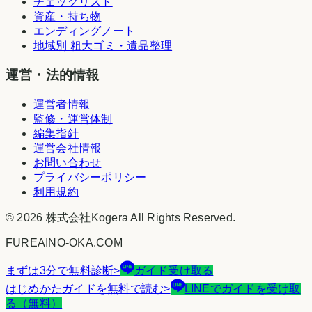
チェックリスト
資産・持ち物
エンディングノート
地域別 粗大ゴミ・遺品整理
運営・法的情報
運営者情報
監修・運営体制
編集指針
運営会社情報
お問い合わせ
プライバシーポリシー
利用規約
©
2026
株式会社Kogera
All Rights Reserved.
FUREAINO-OKA.COM
まずは3分で無料診断
>
ガイド受け取る
はじめかたガイドを無料で読む
>
LINEでガイドを受け取
る（無料）