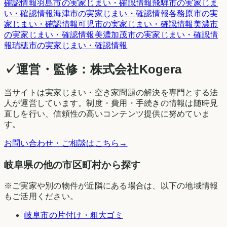
確認情報
羽島市
の実家じまい・確認情報
飛騨市
の実家じま
い・確認情報
海津市
の実家じまい・確認情報
各務原市
の実
家じまい・確認情報
可児市
の実家じまい・確認情報
美濃市
の実家じまい・確認情報
美濃加茂市
の実家じまい・確認情
報
瑞穂市
の実家じまい・確認情報
✓
運営・監修：
株式会社Kogera
当サイトは実家じまい・空き家問題の解決を専門とする法
人が運営しています。制度・費用・手続きの情報は随時見
直しを行い、信頼性の高いコンテンツ提供に努めていま
す。
お問い合わせ・ご相談はこちら
→
岐阜県の他の市区町村から探す
※ご実家や別の物件が近隣にある場合は、以下の地域情報
もご活用ください。
岐阜市
の片付け・粗大ゴミ