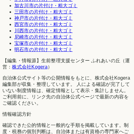
加古川市
の片付け・粗大ゴミ
三田市
の片付け・粗大ゴミ
神戸市
の片付け・粗大ゴミ
西宮市
の片付け・粗大ゴミ
川西市
の片付け・粗大ゴミ
尼崎市
の片付け・粗大ゴミ
宝塚市
の片付け・粗大ゴミ
明石市
の片付け・粗大ゴミ
【編集・情報源】生前整理支援センター ふれあいの丘（運
営：
株式会社Kogera
）
自治体公式サイト等の公開情報をもとに、株式会社Kogera
編集部が収集・整理しています。 人による確認が完了して
いない制度情報は、確定情報として表示・集計しません。
ご利用前に、リンク先の自治体公式ページで最新の内容を
ご確認ください。
情報確認方針
確認できた公的情報と一般的な手順を掲載しています。制
度・税務の個別判断は、自治体または有資格の専門家へご