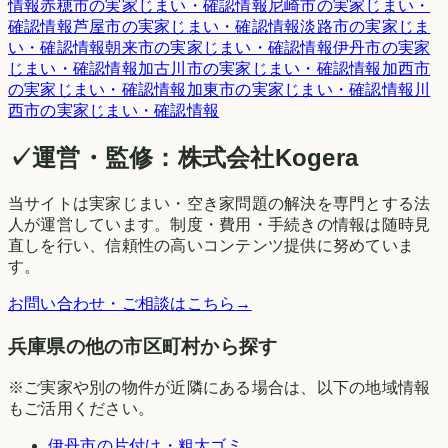
情報
赤穂市
の実家じまい・確認情報
尼崎市
の実家じまい・
確認情報
芦屋市
の実家じまい・確認情報
淡路市
の実家じま
い・確認情報
朝来市
の実家じまい・確認情報
伊丹市
の実家
じまい・確認情報
加古川市
の実家じまい・確認情報
加西市
の実家じまい・確認情報
加東市
の実家じまい・確認情報
川
西市
の実家じまい・確認情報
✓
運営・監修：
株式会社Kogera
当サイトは実家じまい・空き家問題の解決を専門とする法
人が運営しています。制度・費用・手続きの情報は随時見
直しを行い、信頼性の高いコンテンツ提供に努めていま
す。
お問い合わせ・ご相談はこちら
→
兵庫県の他の市区町村から探す
※ご実家や別の物件が近隣にある場合は、以下の地域情報
もご活用ください。
伊丹市
の片付け・粗大ゴミ