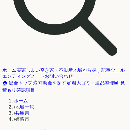
ホーム
実家じまい
空き家・不動産
地域から探す
記事
ツール
エンディングノート
お問い合わせ
🏠 総合トップ
💰 補助金を探す
🗑️ 粗大ゴミ・遺品整理
📊 見
積もり確認項目
ホーム
/
地域一覧
/
兵庫県
/
姫路市