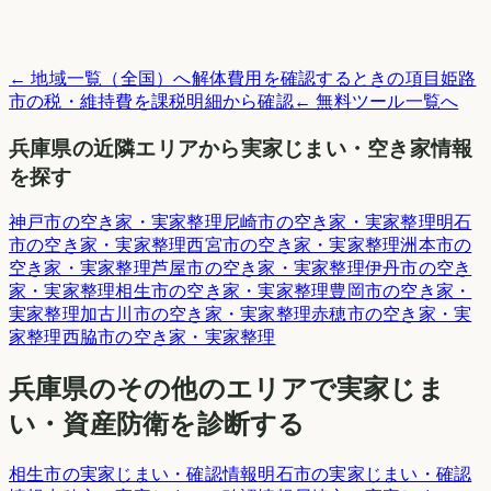
← 地域一覧（全国）へ
解体費用を確認するときの項目
姫路
市
の税・維持費を課税明細から確認
← 無料ツール一覧へ
兵庫県
の近隣エリアから実家じまい・空き家情報
を探す
神戸市
の空き家・実家整理
尼崎市
の空き家・実家整理
明石
市
の空き家・実家整理
西宮市
の空き家・実家整理
洲本市
の
空き家・実家整理
芦屋市
の空き家・実家整理
伊丹市
の空き
家・実家整理
相生市
の空き家・実家整理
豊岡市
の空き家・
実家整理
加古川市
の空き家・実家整理
赤穂市
の空き家・実
家整理
西脇市
の空き家・実家整理
兵庫県
のその他のエリアで実家じま
い・資産防衛を診断する
相生市
の実家じまい・確認情報
明石市
の実家じまい・確認