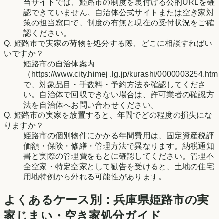
当サイトでは、姫路市の制度を裏付ける公的URLを確
認できていません。自治体公式サイトまたは空き家対
策の担当窓口で、制度の有無と現在の受付状況をご確
認ください。
Q.
姫路市で実家の荷物を処分する際、どこに相談すればい
いですか？
姫路市の自治体案内
（https://www.city.himeji.lg.jp/kurashi/0000003254.ht
で、対象品目・手数料・予約方法を確認してくださ
い。自治体で回収できない場合は、許可業者の確認方
法を自治体へお問い合わせください。
Q.
姫路市の実家を放置すると、年間でどの程度の損失にな
りますか？
姫路市の個別物件にかかる年間費用は、固定資産税評
価額・保険・修繕・管理方法で異なります。納税通知
書と実際の管理費をもとに確認してください。管理不
全空家・特定空家として勧告を受けると、土地の住宅
用地特例から外れる可能性があります。
よくあるケース別：
兵庫県
姫路市
の実
家じまい・空き家処分ガイド