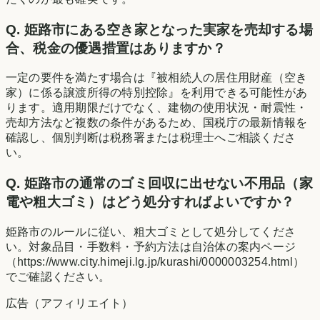
Q.
姫路市にある空き家となった実家を売却する場
合、税金の優遇措置はありますか？
一定の要件を満たす場合は『被相続人の居住用財産（空き
家）に係る譲渡所得の特別控除』を利用できる可能性があ
ります。適用期限だけでなく、建物の使用状況・耐震性・
売却方法など複数の条件があるため、国税庁の最新情報を
確認し、個別判断は税務署または税理士へご相談くださ
い。
Q.
姫路市の通常のゴミ回収に出せない不用品（家
電や粗大ゴミ）はどう処分すればよいですか？
姫路市のルールに従い、粗大ゴミとして処分してくださ
い。対象品目・手数料・予約方法は自治体の案内ページ
（https://www.city.himeji.lg.jp/kurashi/0000003254.html）
でご確認ください。
広告（アフィリエイト）