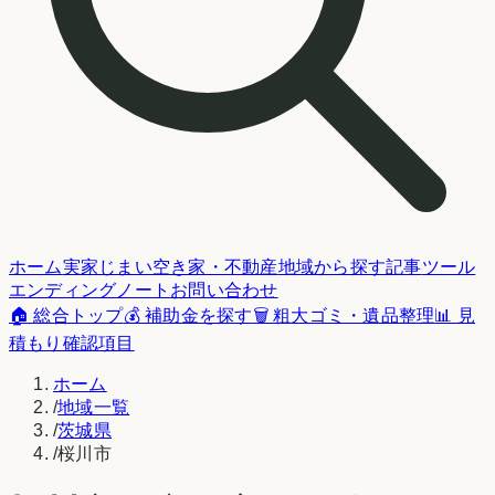
ホーム
実家じまい
空き家・不動産
地域から探す
記事
ツール
エンディングノート
お問い合わせ
🏠 総合トップ
💰 補助金を探す
🗑️ 粗大ゴミ・遺品整理
📊 見
積もり確認項目
ホーム
/
地域一覧
/
茨城県
/
桜川市