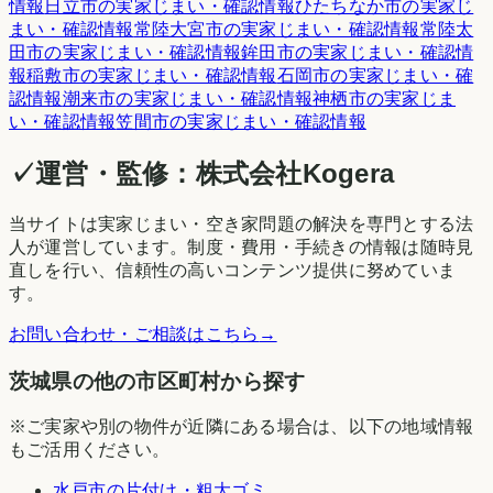
情報
日立市
の実家じまい・確認情報
ひたちなか市
の実家じ
まい・確認情報
常陸大宮市
の実家じまい・確認情報
常陸太
田市
の実家じまい・確認情報
鉾田市
の実家じまい・確認情
報
稲敷市
の実家じまい・確認情報
石岡市
の実家じまい・確
認情報
潮来市
の実家じまい・確認情報
神栖市
の実家じま
い・確認情報
笠間市
の実家じまい・確認情報
✓
運営・監修：
株式会社Kogera
当サイトは実家じまい・空き家問題の解決を専門とする法
人が運営しています。制度・費用・手続きの情報は随時見
直しを行い、信頼性の高いコンテンツ提供に努めていま
す。
お問い合わせ・ご相談はこちら
→
茨城県の他の市区町村から探す
※ご実家や別の物件が近隣にある場合は、以下の地域情報
もご活用ください。
水戸市
の片付け・粗大ゴミ