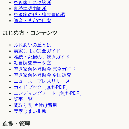
空き家リスク診断
相続準備力診断
空き家の税・維持費確認
資産・査定の目安
はじめ方・コンテンツ
ふれあいの丘とは
実家じまい完全ガイド
相続・死後の手続きガイド
独自調査データ室
空き家解体補助金 完全ガイド
空き家解体補助金 全国調査
ニュース・プレスリリース
ガイドブック（無料PDF）
エンディングノート（無料PDF）
記事一覧
間取り別 片付け費用
実家じまい川柳
進捗・管理