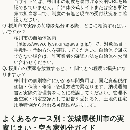
当サイトでは、桜川市の制度を裏付ける公的URLを確
認できていません。自治体公式サイトまたは空き家対
策の担当窓口で、制度の有無と現在の受付状況をご確
認ください。
Q.
桜川市で実家の荷物を処分する際、どこに相談すればい
いですか？
桜川市の自治体案内
（https://www.city.sakuragawa.lg.jp/）で、対象品目・
手数料・予約方法を確認してください。自治体で回収
できない場合は、許可業者の確認方法を自治体へお問
い合わせください。
Q.
桜川市の実家を放置すると、年間でどの程度の損失にな
りますか？
桜川市の個別物件にかかる年間費用は、固定資産税評
価額・保険・修繕・管理方法で異なります。納税通知
書と実際の管理費をもとに確認してください。管理不
全空家・特定空家として勧告を受けると、土地の住宅
用地特例から外れる可能性があります。
よくあるケース別：
茨城県
桜川市
の実
家じまい・空き家処分ガイド