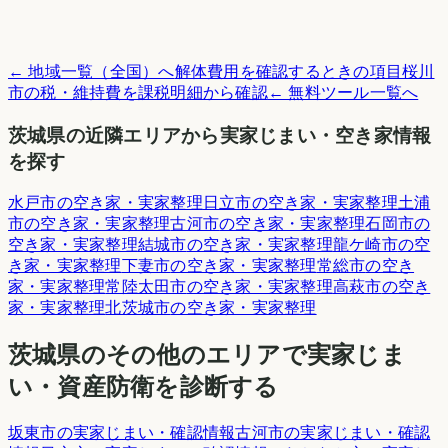
← 地域一覧（全国）へ
解体費用を確認するときの項目
桜川
市
の税・維持費を課税明細から確認
← 無料ツール一覧へ
茨城県
の近隣エリアから実家じまい・空き家情報
を探す
水戸市
の空き家・実家整理
日立市
の空き家・実家整理
土浦
市
の空き家・実家整理
古河市
の空き家・実家整理
石岡市
の
空き家・実家整理
結城市
の空き家・実家整理
龍ケ崎市
の空
き家・実家整理
下妻市
の空き家・実家整理
常総市
の空き
家・実家整理
常陸太田市
の空き家・実家整理
高萩市
の空き
家・実家整理
北茨城市
の空き家・実家整理
茨城県
のその他のエリアで実家じま
い・資産防衛を診断する
坂東市
の実家じまい・確認情報
古河市
の実家じまい・確認