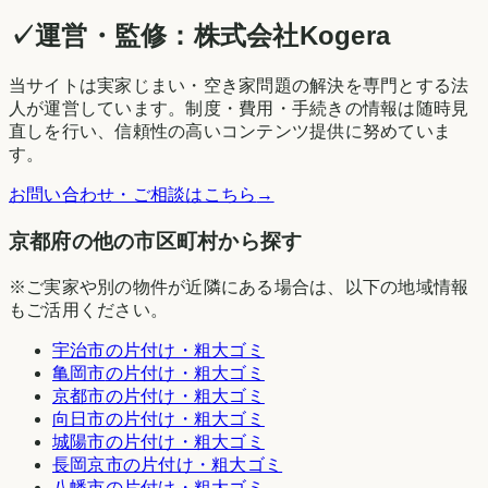
✓
運営・監修：
株式会社Kogera
当サイトは実家じまい・空き家問題の解決を専門とする法
人が運営しています。制度・費用・手続きの情報は随時見
直しを行い、信頼性の高いコンテンツ提供に努めていま
す。
お問い合わせ・ご相談はこちら
→
京都府の他の市区町村から探す
※ご実家や別の物件が近隣にある場合は、以下の地域情報
もご活用ください。
宇治市
の片付け・粗大ゴミ
亀岡市
の片付け・粗大ゴミ
京都市
の片付け・粗大ゴミ
向日市
の片付け・粗大ゴミ
城陽市
の片付け・粗大ゴミ
長岡京市
の片付け・粗大ゴミ
八幡市
の片付け・粗大ゴミ