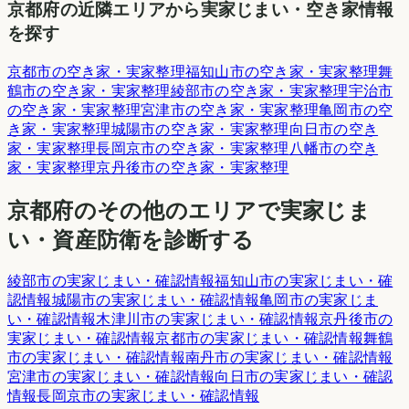
京都府
の近隣エリアから実家じまい・空き家情報
を探す
京都市
の空き家・実家整理
福知山市
の空き家・実家整理
舞
鶴市
の空き家・実家整理
綾部市
の空き家・実家整理
宇治市
の空き家・実家整理
宮津市
の空き家・実家整理
亀岡市
の空
き家・実家整理
城陽市
の空き家・実家整理
向日市
の空き
家・実家整理
長岡京市
の空き家・実家整理
八幡市
の空き
家・実家整理
京丹後市
の空き家・実家整理
京都府
のその他のエリアで実家じま
い・資産防衛を診断する
綾部市
の実家じまい・確認情報
福知山市
の実家じまい・確
認情報
城陽市
の実家じまい・確認情報
亀岡市
の実家じま
い・確認情報
木津川市
の実家じまい・確認情報
京丹後市
の
実家じまい・確認情報
京都市
の実家じまい・確認情報
舞鶴
市
の実家じまい・確認情報
南丹市
の実家じまい・確認情報
宮津市
の実家じまい・確認情報
向日市
の実家じまい・確認
情報
長岡京市
の実家じまい・確認情報