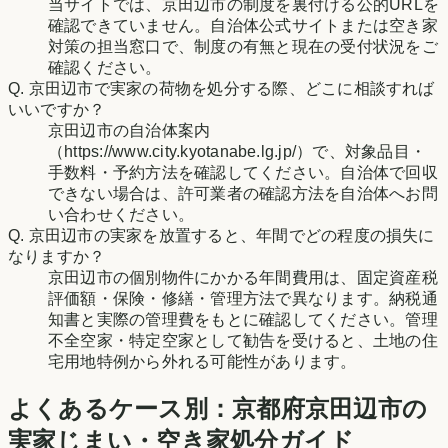
当サイトでは、京田辺市の制度を裏付ける公的URLを
確認できていません。自治体公式サイトまたは空き家
対策の担当窓口で、制度の有無と現在の受付状況をご
確認ください。
Q.
京田辺市で実家の荷物を処分する際、どこに相談すれば
いいですか？
京田辺市の自治体案内
（https://www.city.kyotanabe.lg.jp/）で、対象品目・
手数料・予約方法を確認してください。自治体で回収
できない場合は、許可業者の確認方法を自治体へお問
い合わせください。
Q.
京田辺市の実家を放置すると、年間でどの程度の損失に
なりますか？
京田辺市の個別物件にかかる年間費用は、固定資産税
評価額・保険・修繕・管理方法で異なります。納税通
知書と実際の管理費をもとに確認してください。管理
不全空家・特定空家として勧告を受けると、土地の住
宅用地特例から外れる可能性があります。
よくあるケース別：
京都府
京田辺市
の
実家じまい・空き家処分ガイド