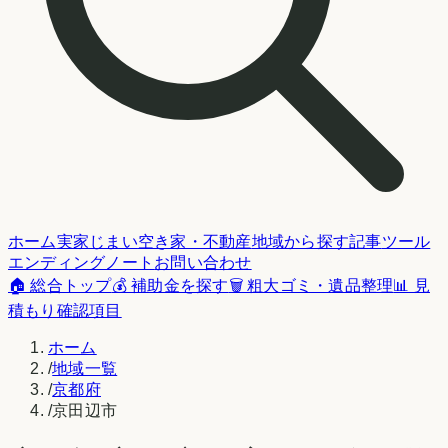
ホーム
実家じまい
空き家・不動産
地域から探す
記事
ツール
エンディングノート
お問い合わせ
🏠 総合トップ
💰 補助金を探す
🗑️ 粗大ゴミ・遺品整理
📊 見
積もり確認項目
ホーム
/
地域一覧
/
京都府
/
京田辺市