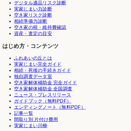
デジタル遺品リスク診断
実家じまい力診断
空き家リスク診断
相続準備力診断
空き家の税・維持費確認
資産・査定の目安
はじめ方・コンテンツ
ふれあいの丘とは
実家じまい完全ガイド
相続・死後の手続きガイド
独自調査データ室
空き家解体補助金 完全ガイド
空き家解体補助金 全国調査
ニュース・プレスリリース
ガイドブック（無料PDF）
エンディングノート（無料PDF）
記事一覧
間取り別 片付け費用
実家じまい川柳