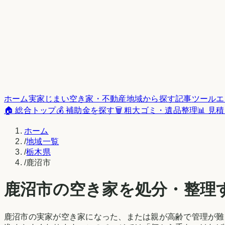
ホーム
実家じまい
空き家・不動産
地域から探す
記事
ツール
エ
🏠 総合トップ
💰 補助金を探す
🗑️ 粗大ゴミ・遺品整理
📊 見
ホーム
/
地域一覧
/
栃木県
/
鹿沼市
鹿沼市
の空き家を処分・整理
鹿沼市
の実家が空き家になった、または親が高齢で管理が難