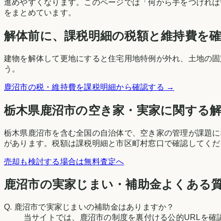
進めやすくなります。このページでは「何から手をつければ
をまとめています。
解体前に、課税明細の税額と維持費を
建物を解体して更地にすると住宅用地特例が外れ、土地の固
う。
鹿沼市
の税・維持費を課税明細から確認する →
栃木県
鹿沼市
の空き家・実家に関する
栃木県鹿沼市を含む全国の自治体で、空き家の管理が課題に
があります。税額は課税明細と市区町村窓口で確認してくだ
売却も検討する場合は無料査定へ
鹿沼市の実家じまい・補助金よくある
Q.
鹿沼市で実家じまいの補助金はありますか？
当サイトでは、鹿沼市の制度を裏付ける公的URLを