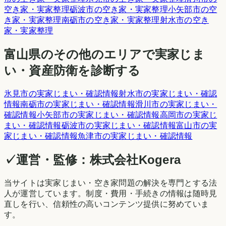
空き家・実家整理
砺波市
の空き家・実家整理
小矢部市
の空
き家・実家整理
南砺市
の空き家・実家整理
射水市
の空き
家・実家整理
富山県
のその他のエリアで実家じま
い・資産防衛を診断する
氷見市
の実家じまい・確認情報
射水市
の実家じまい・確認
情報
南砺市
の実家じまい・確認情報
滑川市
の実家じまい・
確認情報
小矢部市
の実家じまい・確認情報
高岡市
の実家じ
まい・確認情報
砺波市
の実家じまい・確認情報
富山市
の実
家じまい・確認情報
魚津市
の実家じまい・確認情報
✓
運営・監修：
株式会社Kogera
当サイトは実家じまい・空き家問題の解決を専門とする法
人が運営しています。制度・費用・手続きの情報は随時見
直しを行い、信頼性の高いコンテンツ提供に努めていま
す。