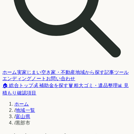
ホーム
実家じまい
空き家・不動産
地域から探す
記事
ツール
エンディングノート
お問い合わせ
🏠 総合トップ
💰 補助金を探す
🗑️ 粗大ゴミ・遺品整理
📊 見
積もり確認項目
ホーム
/
地域一覧
/
富山県
/
黒部市