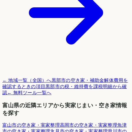
← 地域一覧（全国）へ
黒部市
の空き家・補助金
解体費用を
確認するときの項目
黒部市
の税・維持費を課税明細から確
認
← 無料ツール一覧へ
富山県
の近隣エリアから実家じまい・空き家情報
を探す
富山市
の空き家・実家整理
高岡市
の空き家・実家整理
魚津
市
の空き家・実家整理
氷見市
の空き家・実家整理
滑川市
の