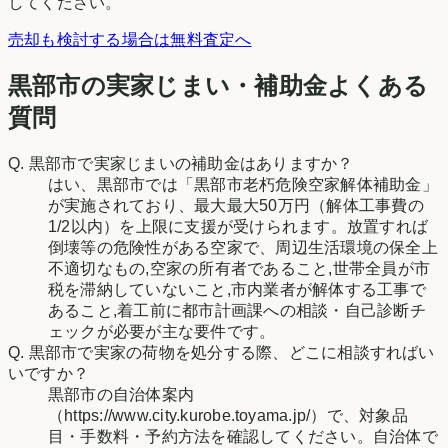
してください。
売却も検討する場合は無料査定へ
黒部市の実家じまい・補助金よくある
質問
Q.
黒部市で実家じまいの補助金はありますか？
はい、黒部市では「黒部市老朽危険空家解体補助金」
が実施されており、最大最大50万円（解体工事費の
1/2以内）を上限に支援が受けられます。放置すれば
倒壊等の危険性がある空家で、周辺生活環境の保全上
不適切なもの,空家の所有者であること,世帯全員が市
税を滞納していないこと,市内業者が解体する工事で
あること,着工前に都市計画課への相談・自己診断チ
ェックが必要が主な要件です。
Q.
黒部市で実家の荷物を処分する際、どこに相談すればい
いですか？
黒部市の自治体案内
（https://www.city.kurobe.toyama.jp/）で、対象品
目・手数料・予約方法を確認してください。自治体で