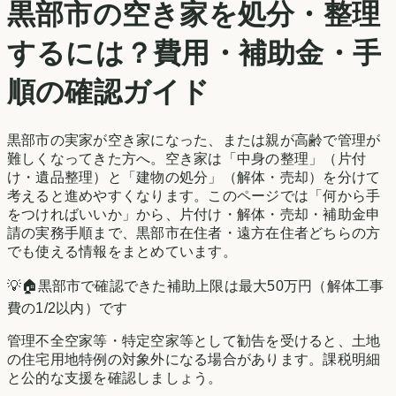
黒部市
の空き家を処分・整理
するには？費用・補助金・手
順の確認ガイド
黒部市
の実家が空き家になった、または親が高齢で管理が
難しくなってきた方へ。空き家は「中身の整理」（片付
け・遺品整理）と「建物の処分」（解体・売却）を分けて
考えると進めやすくなります。このページでは「何から手
をつければいいか」から、片付け・解体・売却・補助金申
請の実務手順まで、
黒部市
在住者・遠方在住者どちらの方
でも使える情報をまとめています。
💡
🏠
黒部市
で確認できた補助上限は
最大50万円（解体工事
費の1/2以内）
です
管理不全空家等・特定空家等として勧告を受けると、土地
の住宅用地特例の対象外になる場合があります。課税明細
と公的な支援を確認しましょう。