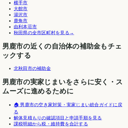
横手市
大館市
湯沢市
鹿角市
由利本荘市
秋田県
の全市区町村を見る
→
男鹿市
の近くの自治体の補助金もチェ
ックする
北秋田市
の補助金
男鹿市
の実家じまいをさらに安く・ス
ムーズに進めるために
🏠
男鹿市
の空き家対策・実家じまい総合ガイドに戻
る
解体見積もりの確認項目と申請手順を見る
課税明細から税・維持費を合計する