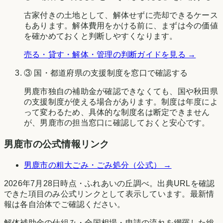
古家付きの土地として、解体せずに売却できるケース
もあります。解体費用をかける前に、まずは今の価値
を確かめておくと判断しやすくなります。
売る・貸す・解体・管理の判断ガイドを見る →
③ 国・都道府県の支援制度を窓口で確認する
男鹿市
独自の補助金が確認できなくても、国や
秋田県
の支援制度が使える場合があります。制度は年度によ
って変わるため、具体的な制度名は断定できません
が、
男鹿市
の担当窓口に確認しておくと安心です。
男鹿市
の公式情報リンク
男鹿市
の粗大ごみ・ごみ処分（公式） →
2026年7月28日時点
・
ふれあいの丘調べ
。出典URLを確認
できた項目のみ公式リンクとして表示しています。最新情
報は各自治体でご確認ください。
解体補助金の仕組み・全国相場・申請の流れを網羅した総