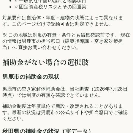
✓
一般的な申請の流れと確認項目
✓
固定資産税リスクとその回避策
対象要件は自治体・年度・建物の状態によって異なりま
す。このページだけで受給可否は判定できません。
※ この地域は制度の有無・条件とも編集確認前です。 現在
の情報は
男鹿市
の担当窓口（建築指導課・空き家対策担
当）へ 直接お問い合わせください。
補助金がない場合の選択肢
男鹿市
の補助金の現状
男鹿市の空き家解体補助金は、当社調査（2026年7月28日
時点）では制度の有無を確認できていません。
補助金制度は年度単位で新設・改定されることがありま
す。最新の状況は
男鹿市
の公式サイトや担当窓口でご確認
ください。
秋田県
の補助金の状況（実データ）