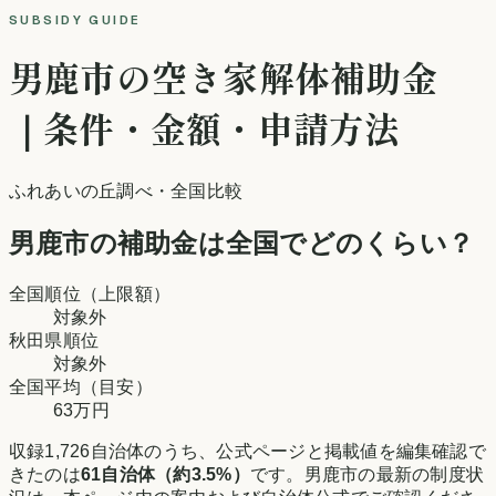
SUBSIDY GUIDE
男鹿市
の空き家解体補助金
｜条件・金額・申請方法
ふれあいの丘調べ
・全国比較
男鹿市
の補助金は全国でどのくらい？
全国順位（上限額）
対象外
秋田県
順位
対象外
全国平均（目安）
63万円
収録
1,726
自治体のうち、公式ページと掲載値を編集確認で
きたのは
61
自治体（約
3.5
%）
です。
男鹿市
の最新の制度状