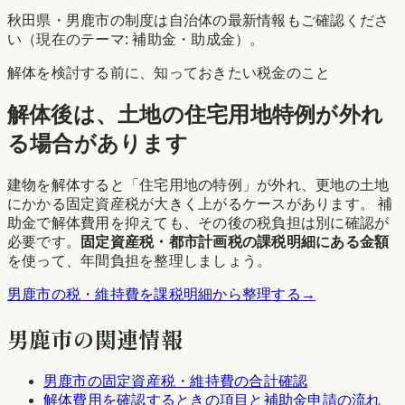
秋田県
・
男鹿市
の制度は自治体の最新情報もご確認くださ
い（現在のテーマ:
補助金・助成金
）。
解体を検討する前に、知っておきたい税金のこと
解体後は、土地の住宅用地特例が外れ
る場合があります
建物を解体すると「住宅用地の特例」が外れ、更地の土地
にかかる固定資産税が大きく上がるケースがあります。 補
助金で解体費用を抑えても、その後の税負担は別に確認が
必要です。
固定資産税・都市計画税の課税明細にある金額
を使って、年間負担を整理しましょう。
男鹿市
の税・維持費を課税明細から整理する
→
男鹿市
の関連情報
男鹿市
の固定資産税・維持費の合計確認
解体費用を確認するときの項目と補助金申請の流れ