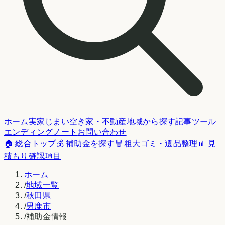
ホーム
実家じまい
空き家・不動産
地域から探す
記事
ツール
エンディングノート
お問い合わせ
🏠 総合トップ
💰 補助金を探す
🗑️ 粗大ゴミ・遺品整理
📊 見
積もり確認項目
ホーム
/
地域一覧
/
秋田県
/
男鹿市
/
補助金情報