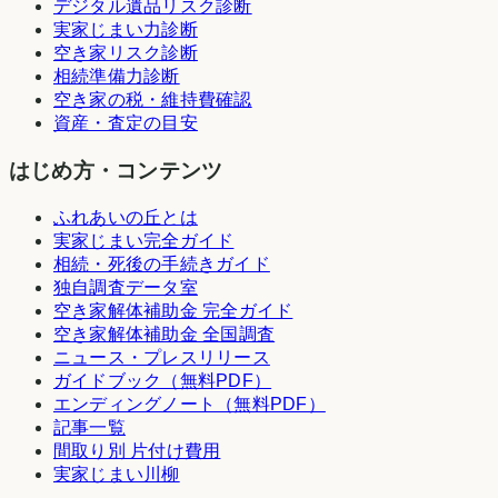
デジタル遺品リスク診断
実家じまい力診断
空き家リスク診断
相続準備力診断
空き家の税・維持費確認
資産・査定の目安
はじめ方・コンテンツ
ふれあいの丘とは
実家じまい完全ガイド
相続・死後の手続きガイド
独自調査データ室
空き家解体補助金 完全ガイド
空き家解体補助金 全国調査
ニュース・プレスリリース
ガイドブック（無料PDF）
エンディングノート（無料PDF）
記事一覧
間取り別 片付け費用
実家じまい川柳