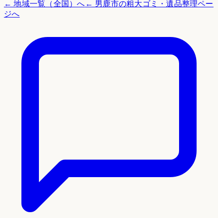
← 地域一覧（全国）へ
←
男鹿市
の粗大ゴミ・遺品整理ペー
ジへ