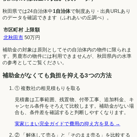
秋田県
では
24
自治体中
1
自治体
で制度あり・出典URLあり
のデータを確認できます（
ふれあいの丘調べ
）。
市区町村
上限額
北秋田市
50万円
補助金の対象は原則としてその自治体内の物件に限られま
す。
男鹿市
の物件には利用できませんが、
秋田県
内の水準
の参考としてご覧ください。
補助金がなくても負担を抑える3つの方法
① 複数社の相見積もりを取る
見積書は工事範囲、残置物、付帯工事、追加料金、キ
ャンセル条件をそろえて比較します。補助金がない場
合も、条件差を確認すると判断しやすくなります。
実家じまい完全ガイドで費用の抑え方を見る →
② 「解体して売る」と「そのまま売る」を比較する