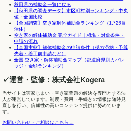
秋田県
の補助金一覧に戻る
【
秋田県
の調査データ】市区町村別ランキング・中央
値・全国比較
【全国調査】空き家解体補助金ランキング（1,726自
治体）
空き家の解体補助金 完全ガイド｜相場・対象条件・
申請の流れ
【全国実態】解体補助金の申請条件（税の滞納・予算
先着・着工前申請など）
全国 空き家・解体補助金マップ（都道府県別カバレ
ッジ・金額ランキング）
✓
運営・監修：
株式会社Kogera
当サイトは実家じまい・空き家問題の解決を専門とする法
人が運営しています。制度・費用・手続きの情報は随時見
直しを行い、信頼性の高いコンテンツ提供に努めていま
す。
お問い合わせ・ご相談はこちら
→