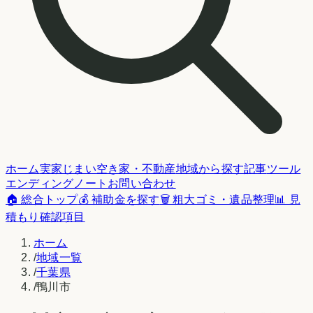
ホーム
実家じまい
空き家・不動産
地域から探す
記事
ツール
エンディングノート
お問い合わせ
🏠 総合トップ
💰 補助金を探す
🗑️ 粗大ゴミ・遺品整理
📊 見
積もり確認項目
ホーム
/
地域一覧
/
千葉県
/
鴨川市