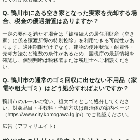
Q.
鴨川市にある空き家となった実家を売却する場
合、税金の優遇措置はありますか？
一定の要件を満たす場合は『被相続人の居住用財産（空き
家）に係る譲渡所得の特別控除』を利用できる可能性があ
ります。適用期限だけでなく、建物の使用状況・耐震性・
売却方法など複数の条件があるため、国税庁の最新情報を
確認し、個別判断は税務署または税理士へご相談くださ
い。
Q.
鴨川市の通常のゴミ回収に出せない不用品（家
電や粗大ゴミ）はどう処分すればよいですか？
鴨川市のルールに従い、粗大ゴミとして処分してくださ
い。対象品目・手数料・予約方法は自治体の案内ページ
（https://www.city.kamogawa.lg.jp/）でご確認ください。
広告（アフィリエイト）