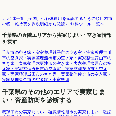
← 地域一覧（全国）へ
解体費用を確認するときの項目
柏市
の税・維持費を課税明細から確認
← 無料ツール一覧へ
千葉県
の近隣エリアから実家じまい・空き家情報
を探す
千葉市
の空き家・実家整理
銚子市
の空き家・実家整理
市川
市
の空き家・実家整理
船橋市
の空き家・実家整理
館山市
の
空き家・実家整理
木更津市
の空き家・実家整理
松戸市
の空
き家・実家整理
野田市
の空き家・実家整理
茂原市
の空き
家・実家整理
成田市
の空き家・実家整理
佐倉市
の空き家・
実家整理
東金市
の空き家・実家整理
千葉県
のその他のエリアで実家じま
い・資産防衛を診断する
我孫子市
の実家じまい・確認情報
旭市
の実家じまい・確認