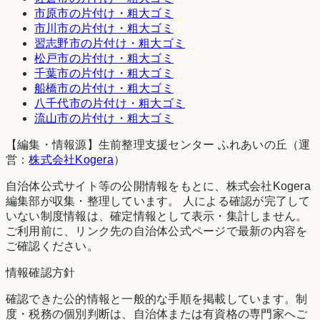
市原市
の片付け・粗大ゴミ
市川市
の片付け・粗大ゴミ
習志野市
の片付け・粗大ゴミ
松戸市
の片付け・粗大ゴミ
千葉市
の片付け・粗大ゴミ
船橋市
の片付け・粗大ゴミ
八千代市
の片付け・粗大ゴミ
流山市
の片付け・粗大ゴミ
【編集・情報源】生前整理支援センター ふれあいの丘（運
営：
株式会社Kogera
）
自治体公式サイト等の公開情報をもとに、株式会社Kogera
編集部が収集・整理しています。 人による確認が完了して
いない制度情報は、確定情報として表示・集計しません。
ご利用前に、リンク先の自治体公式ページで最新の内容を
ご確認ください。
情報確認方針
確認できた公的情報と一般的な手順を掲載しています。制
度・税務の個別判断は、自治体または有資格の専門家へご