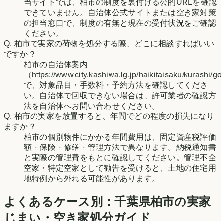
当サイトでは、柏市の制度を裏付ける公的URLを確認
できていません。自治体公式サイトまたは空き家対策
の担当窓口で、制度の有無と現在の受付状況をご確認
ください。
Q.
柏市で実家の荷物を処分する際、どこに相談すればいい
ですか？
柏市の自治体案内
（https://www.city.kashiwa.lg.jp/haikitaisaku/kurashi
で、対象品目・手数料・予約方法を確認してくださ
い。自治体で回収できない場合は、許可業者の確認方
法を自治体へお問い合わせください。
Q.
柏市の実家を放置すると、年間でどの程度の損失になり
ますか？
柏市の個別物件にかかる年間費用は、固定資産税評価
額・保険・修繕・管理方法で異なります。納税通知書
と実際の管理費をもとに確認してください。管理不全
空家・特定空家として勧告を受けると、土地の住宅用
地特例から外れる可能性があります。
よくあるケース別：
千葉県
柏市
の実家
じまい・空き家処分ガイド