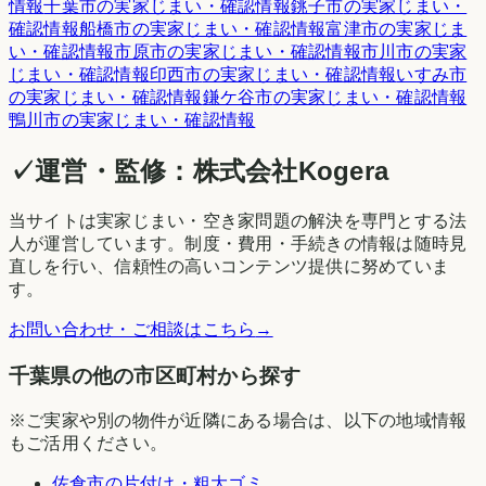
情報
千葉市
の実家じまい・確認情報
銚子市
の実家じまい・
確認情報
船橋市
の実家じまい・確認情報
富津市
の実家じま
い・確認情報
市原市
の実家じまい・確認情報
市川市
の実家
じまい・確認情報
印西市
の実家じまい・確認情報
いすみ市
の実家じまい・確認情報
鎌ケ谷市
の実家じまい・確認情報
鴨川市
の実家じまい・確認情報
✓
運営・監修：
株式会社Kogera
当サイトは実家じまい・空き家問題の解決を専門とする法
人が運営しています。制度・費用・手続きの情報は随時見
直しを行い、信頼性の高いコンテンツ提供に努めていま
す。
お問い合わせ・ご相談はこちら
→
千葉県の他の市区町村から探す
※ご実家や別の物件が近隣にある場合は、以下の地域情報
もご活用ください。
佐倉市
の片付け・粗大ゴミ