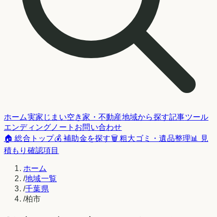
ホーム
実家じまい
空き家・不動産
地域から探す
記事
ツール
エンディングノート
お問い合わせ
🏠 総合トップ
💰 補助金を探す
🗑️ 粗大ゴミ・遺品整理
📊 見
積もり確認項目
ホーム
/
地域一覧
/
千葉県
/
柏市