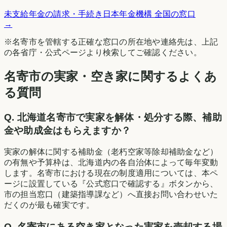
未支給年金の請求・手続き
日本年金機構 全国の窓口
→
※
名寄市
を管轄する正確な窓口の所在地や連絡先は、上記
の各省庁・公式ページより検索してご確認ください。
名寄市の実家・空き家に関するよくあ
る質問
Q.
北海道名寄市で実家を解体・処分する際、補助
金や助成金はもらえますか？
実家の解体に関する補助金（老朽空家等除却補助金など）
の有無や予算枠は、北海道内の各自治体によって毎年変動
します。名寄市における現在の制度適用については、本ペ
ージに設置している『公式窓口で確認する』ボタンから、
市の担当窓口（建築指導課など）へ直接お問い合わせいた
だくのが最も確実です。
Q.
名寄市にある空き家となった実家を売却する場