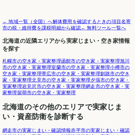
← 地域一覧（全国）へ
解体費用を確認するときの項目
名寄
市
の税・維持費を課税明細から確認
← 無料ツール一覧へ
北海道
の近隣エリアから実家じまい・空き家情報
を探す
札幌市
の空き家・実家整理
函館市
の空き家・実家整理
旭川
市
の空き家・実家整理
室蘭市
の空き家・実家整理
小樽市
の
空き家・実家整理
帯広市
の空き家・実家整理
釧路市
の空き
家・実家整理
北見市
の空き家・実家整理
夕張市
の空き家・
実家整理
岩見沢市
の空き家・実家整理
網走市
の空き家・実
家整理
留萌市
の空き家・実家整理
北海道
のその他のエリアで実家じま
い・資産防衛を診断する
網走市
の実家じまい・確認情報
赤平市
の実家じまい・確認