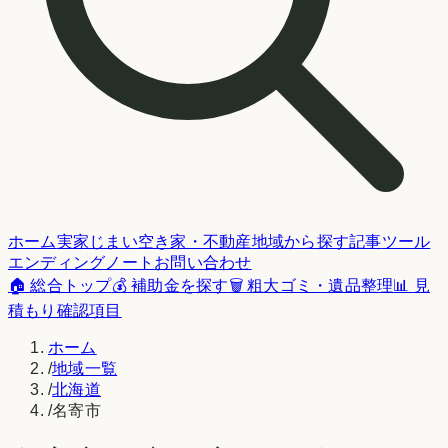
ホーム
実家じまい
空き家・不動産
地域から探す
記事
ツール
エンディングノート
お問い合わせ
🏠 総合トップ
💰 補助金を探す
🗑️ 粗大ゴミ・遺品整理
📊 見
積もり確認項目
ホーム
/
地域一覧
/
北海道
/
名寄市