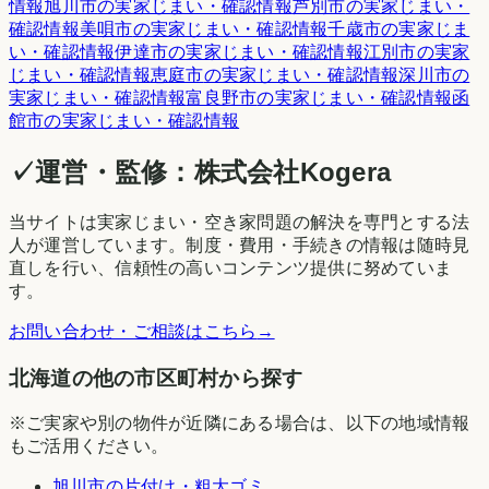
情報
旭川市
の実家じまい・確認情報
芦別市
の実家じまい・
確認情報
美唄市
の実家じまい・確認情報
千歳市
の実家じま
い・確認情報
伊達市
の実家じまい・確認情報
江別市
の実家
じまい・確認情報
恵庭市
の実家じまい・確認情報
深川市
の
実家じまい・確認情報
富良野市
の実家じまい・確認情報
函
館市
の実家じまい・確認情報
✓
運営・監修：
株式会社Kogera
当サイトは実家じまい・空き家問題の解決を専門とする法
人が運営しています。制度・費用・手続きの情報は随時見
直しを行い、信頼性の高いコンテンツ提供に努めていま
す。
お問い合わせ・ご相談はこちら
→
北海道の他の市区町村から探す
※ご実家や別の物件が近隣にある場合は、以下の地域情報
もご活用ください。
旭川市
の片付け・粗大ゴミ