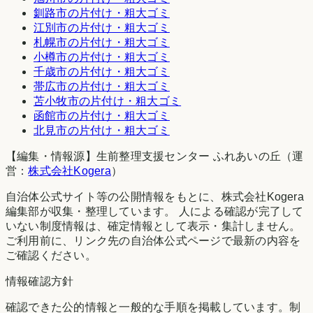
釧路市
の片付け・粗大ゴミ
江別市
の片付け・粗大ゴミ
札幌市
の片付け・粗大ゴミ
小樽市
の片付け・粗大ゴミ
千歳市
の片付け・粗大ゴミ
帯広市
の片付け・粗大ゴミ
苫小牧市
の片付け・粗大ゴミ
函館市
の片付け・粗大ゴミ
北見市
の片付け・粗大ゴミ
【編集・情報源】生前整理支援センター ふれあいの丘（運
営：
株式会社Kogera
）
自治体公式サイト等の公開情報をもとに、株式会社Kogera
編集部が収集・整理しています。 人による確認が完了して
いない制度情報は、確定情報として表示・集計しません。
ご利用前に、リンク先の自治体公式ページで最新の内容を
ご確認ください。
情報確認方針
確認できた公的情報と一般的な手順を掲載しています。制