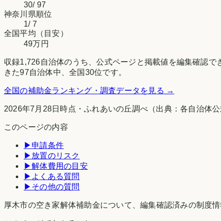
30
/
97
神奈川県
順位
1
/
7
全国平均（目安）
49万円
収録
1,726
自治体のうち、公式ページと掲載値を編集確認で
きた
97
自治体中、全国
30
位です。
全国の補助金ランキング・調査データを見る →
2026年7月28日時点
・
ふれあいの丘調べ
（出典：各自治体公
このページの内容
▶
申請条件
▶
放置のリスク
▶
解体費用の目安
▶
よくある質問
▶
その他の質問
厚木市の空き家解体補助金について、編集確認済みの制度情