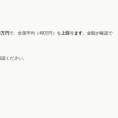
0万円
で、全国平均（
49万円
）を
上回ります
。
金額が確認で
確認ください。