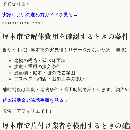
で異なります。
実家じまいの進め方ガイドを見る
→
DEMOLITION COST
厚木市
で解体費用を確認するときの条件
当サイトには
厚木市
の実見積もりデータがないため、地域別
建物の構造・延べ床面積
接道・重機の搬入条件
残置物・庭木・塀の撤去範囲
アスベスト調査・追加工事の扱い
補助制度は年度・建物条件・着工時期で変わります。契約や
解体補助金の確認手順を見る
→
広告（アフィリエイト）
厚木市
で片付け業者を検討するときの確