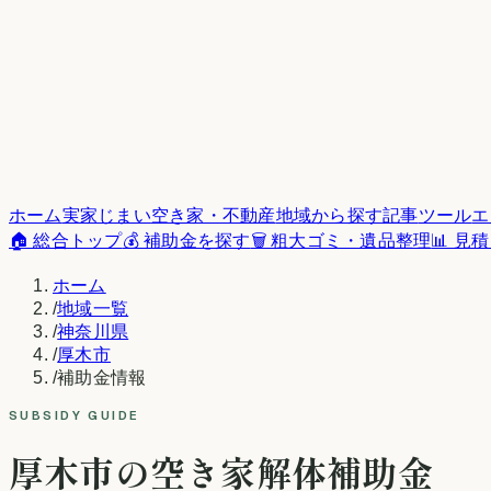
ホーム
実家じまい
空き家・不動産
地域から探す
記事
ツール
エ
🏠 総合トップ
💰 補助金を探す
🗑️ 粗大ゴミ・遺品整理
📊 見
ホーム
/
地域一覧
/
神奈川県
/
厚木市
/
補助金情報
SUBSIDY GUIDE
厚木市
の空き家解体補助金