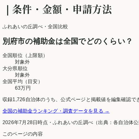
｜条件・金額・申請方法
ふれあいの丘調べ
・全国比較
別府市
の補助金は全国でどのくらい？
全国順位（上限額）
対象外
大分県
順位
対象外
全国平均（目安）
63万円
収録
1,726
自治体のうち、公式ページと掲載値を編集確認で
全国の補助金ランキング・調査データを見る →
2026年7月28日時点
・
ふれあいの丘調べ
（出典：各自治体公
このページの内容