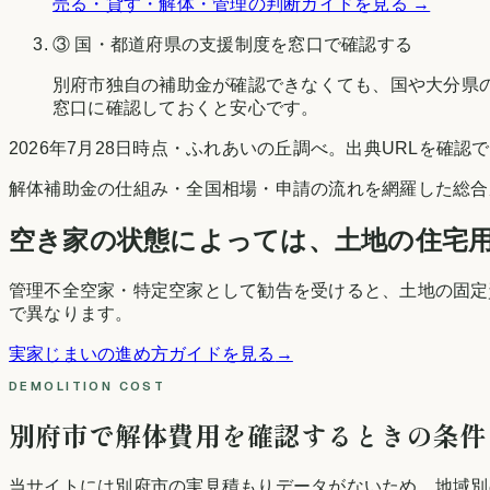
売る・貸す・解体・管理の判断ガイドを見る →
③ 国・都道府県の支援制度を窓口で確認する
別府市
独自の補助金が確認できなくても、国や
大分県
窓口に確認しておくと安心です。
2026年7月28日時点
・
ふれあいの丘調べ
。出典URLを確認
解体補助金の仕組み・全国相場・申請の流れを網羅した総合
空き家の状態によっては、土地の住宅
管理不全空家・特定空家として勧告を受けると、土地の固定
で異なります。
実家じまいの進め方ガイドを見る
→
DEMOLITION COST
別府市
で解体費用を確認するときの条件
当サイトには
別府市
の実見積もりデータがないため、地域別