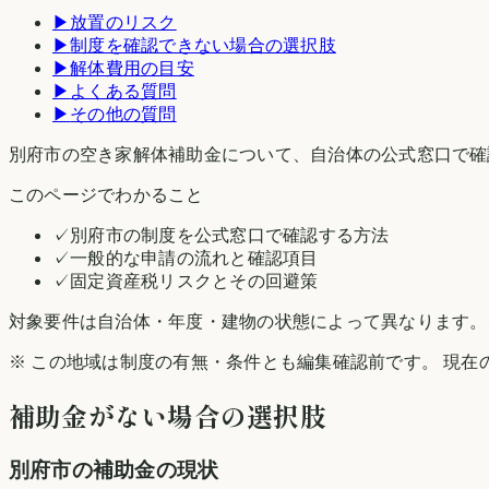
▶
放置のリスク
▶
制度を確認できない場合の選択肢
▶
解体費用の目安
▶
よくある質問
▶
その他の質問
別府市の空き家解体補助金について、自治体の公式窓口で確
このページでわかること
✓
別府市の制度を公式窓口で確認する方法
✓
一般的な申請の流れと確認項目
✓
固定資産税リスクとその回避策
対象要件は自治体・年度・建物の状態によって異なります。
※ この地域は制度の有無・条件とも編集確認前です。 現在
補助金がない場合の選択肢
別府市
の補助金の現状