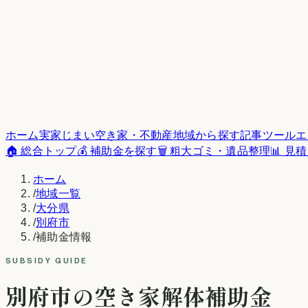
ホーム
実家じまい
空き家・不動産
地域から探す
記事
ツール
エ
🏠 総合トップ
💰 補助金を探す
🗑️ 粗大ゴミ・遺品整理
📊 見
ホーム
/
地域一覧
/
大分県
/
別府市
/
補助金情報
SUBSIDY GUIDE
別府市
の空き家解体補助金