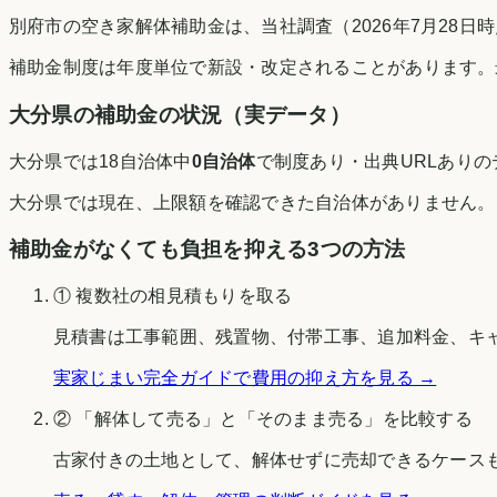
別府市の空き家解体補助金は、当社調査（2026年7月28
補助金制度は年度単位で新設・改定されることがあります。
大分県
の補助金の状況（実データ）
大分県
では
18
自治体中
0
自治体
で制度あり・出典URLあり
大分県
では現在、上限額を確認できた自治体がありません。
補助金がなくても負担を抑える3つの方法
① 複数社の相見積もりを取る
見積書は工事範囲、残置物、付帯工事、追加料金、キ
実家じまい完全ガイドで費用の抑え方を見る →
② 「解体して売る」と「そのまま売る」を比較する
古家付きの土地として、解体せずに売却できるケース