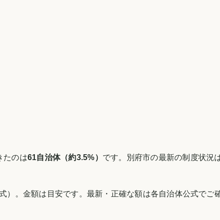
きたのは
61
自治体（約
3.5
%）
です。
別府市
の最新の制度状況
式）。金額は目安です。最新・正確な額は各自治体公式でご