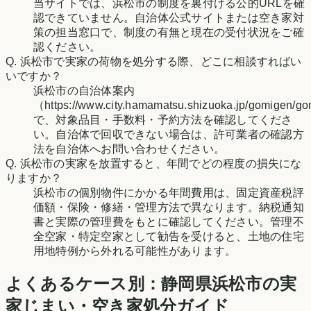
当サイトでは、浜松市の制度を裏付ける公的URLを確
認できていません。自治体公式サイトまたは空き家対
策の担当窓口で、制度の有無と現在の受付状況をご確
認ください。
Q.
浜松市で実家の荷物を処分する際、どこに相談すればい
いですか？
浜松市の自治体案内
（https://www.city.hamamatsu.shizuoka.jp/gomigen/g
で、対象品目・手数料・予約方法を確認してくださ
い。自治体で回収できない場合は、許可業者の確認方
法を自治体へお問い合わせください。
Q.
浜松市の実家を放置すると、年間でどの程度の損失にな
りますか？
浜松市の個別物件にかかる年間費用は、固定資産税評
価額・保険・修繕・管理方法で異なります。納税通知
書と実際の管理費をもとに確認してください。管理不
全空家・特定空家として勧告を受けると、土地の住宅
用地特例から外れる可能性があります。
よくあるケース別：
静岡県
浜松市
の実
家じまい・空き家処分ガイド