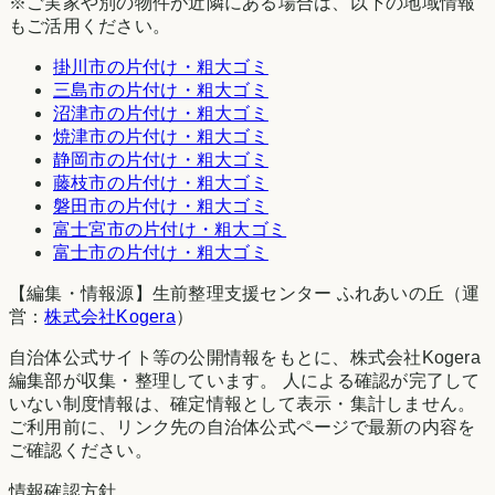
※ご実家や別の物件が近隣にある場合は、以下の地域情報
もご活用ください。
掛川市
の片付け・粗大ゴミ
三島市
の片付け・粗大ゴミ
沼津市
の片付け・粗大ゴミ
焼津市
の片付け・粗大ゴミ
静岡市
の片付け・粗大ゴミ
藤枝市
の片付け・粗大ゴミ
磐田市
の片付け・粗大ゴミ
富士宮市
の片付け・粗大ゴミ
富士市
の片付け・粗大ゴミ
【編集・情報源】生前整理支援センター ふれあいの丘（運
営：
株式会社Kogera
）
自治体公式サイト等の公開情報をもとに、株式会社Kogera
編集部が収集・整理しています。 人による確認が完了して
いない制度情報は、確定情報として表示・集計しません。
ご利用前に、リンク先の自治体公式ページで最新の内容を
ご確認ください。
情報確認方針