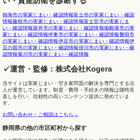
い・資産防衛を診断する
熱海市
の実家じまい・確認情報
富士市
の実家じまい・確認
情報
藤枝市
の実家じまい・確認情報
富士宮市
の実家じま
い・確認情報
袋井市
の実家じまい・確認情報
御殿場市
の実
家じまい・確認情報
伊東市
の実家じまい・確認情報
磐田市
の実家じまい・確認情報
伊豆市
の実家じまい・確認情報
伊
豆の国市
の実家じまい・確認情報
掛川市
の実家じまい・確
認情報
菊川市
の実家じまい・確認情報
✓
運営・監修：
株式会社Kogera
当サイトは実家じまい・空き家問題の解決を専門とする法
人が運営しています。制度・費用・手続きの情報は随時見
直しを行い、信頼性の高いコンテンツ提供に努めていま
す。
お問い合わせ・ご相談はこちら
→
静岡県の他の市区町村から探す