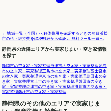
← 地域一覧（全国）へ
解体費用を確認するときの項目
浜松
市
の税・維持費を課税明細から確認
← 無料ツール一覧へ
静岡県
の近隣エリアから実家じまい・空き家情報
を探す
静岡市
の空き家・実家整理
沼津市
の空き家・実家整理
熱海
市
の空き家・実家整理
三島市
の空き家・実家整理
富士宮市
の空き家・実家整理
伊東市
の空き家・実家整理
島田市
の空
き家・実家整理
富士市
の空き家・実家整理
磐田市
の空き
家・実家整理
焼津市
の空き家・実家整理
掛川市
の空き家・
実家整理
藤枝市
の空き家・実家整理
静岡県
のその他のエリアで実家じま