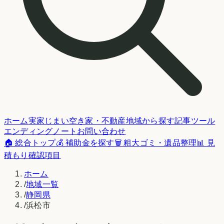
ホーム
実家じまい
空き家・不動産
地域から探す
記事
ツール
エンディングノート
お問い合わせ
🏠 総合トップ
💰 補助金を探す
🗑️ 粗大ゴミ・遺品整理
📊 見
積もり確認項目
ホーム
/
地域一覧
/
静岡県
/
浜松市