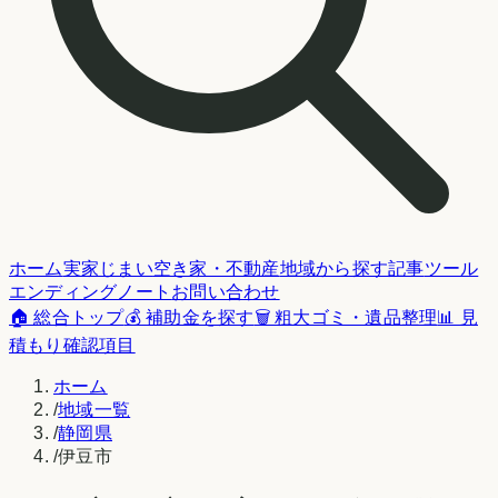
ホーム
実家じまい
空き家・不動産
地域から探す
記事
ツール
エンディングノート
お問い合わせ
🏠 総合トップ
💰 補助金を探す
🗑️ 粗大ゴミ・遺品整理
📊 見
積もり確認項目
ホーム
/
地域一覧
/
静岡県
/
伊豆市