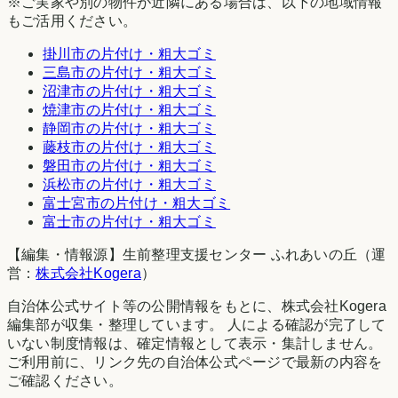
※ご実家や別の物件が近隣にある場合は、以下の地域情報
もご活用ください。
掛川市
の片付け・粗大ゴミ
三島市
の片付け・粗大ゴミ
沼津市
の片付け・粗大ゴミ
焼津市
の片付け・粗大ゴミ
静岡市
の片付け・粗大ゴミ
藤枝市
の片付け・粗大ゴミ
磐田市
の片付け・粗大ゴミ
浜松市
の片付け・粗大ゴミ
富士宮市
の片付け・粗大ゴミ
富士市
の片付け・粗大ゴミ
【編集・情報源】生前整理支援センター ふれあいの丘（運
営：
株式会社Kogera
）
自治体公式サイト等の公開情報をもとに、株式会社Kogera
編集部が収集・整理しています。 人による確認が完了して
いない制度情報は、確定情報として表示・集計しません。
ご利用前に、リンク先の自治体公式ページで最新の内容を
ご確認ください。