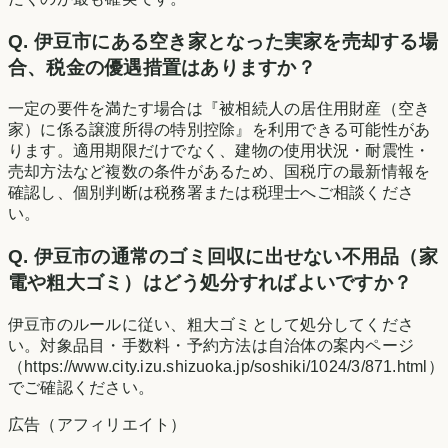
Q.
伊豆市にある空き家となった実家を売却する場
合、税金の優遇措置はありますか？
一定の要件を満たす場合は『被相続人の居住用財産（空き
家）に係る譲渡所得の特別控除』を利用できる可能性があ
ります。適用期限だけでなく、建物の使用状況・耐震性・
売却方法など複数の条件があるため、国税庁の最新情報を
確認し、個別判断は税務署または税理士へご相談くださ
い。
Q.
伊豆市の通常のゴミ回収に出せない不用品（家
電や粗大ゴミ）はどう処分すればよいですか？
伊豆市のルールに従い、粗大ゴミとして処分してくださ
い。対象品目・手数料・予約方法は自治体の案内ページ
（https://www.city.izu.shizuoka.jp/soshiki/1024/3/871.html）
でご確認ください。
広告（アフィリエイト）