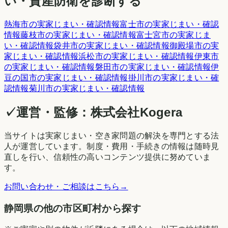
い・資産防衛を診断する
熱海市
の実家じまい・確認情報
富士市
の実家じまい・確認
情報
藤枝市
の実家じまい・確認情報
富士宮市
の実家じま
い・確認情報
袋井市
の実家じまい・確認情報
御殿場市
の実
家じまい・確認情報
浜松市
の実家じまい・確認情報
伊東市
の実家じまい・確認情報
磐田市
の実家じまい・確認情報
伊
豆の国市
の実家じまい・確認情報
掛川市
の実家じまい・確
認情報
菊川市
の実家じまい・確認情報
✓
運営・監修：
株式会社Kogera
当サイトは実家じまい・空き家問題の解決を専門とする法
人が運営しています。制度・費用・手続きの情報は随時見
直しを行い、信頼性の高いコンテンツ提供に努めていま
す。
お問い合わせ・ご相談はこちら
→
静岡県の他の市区町村から探す