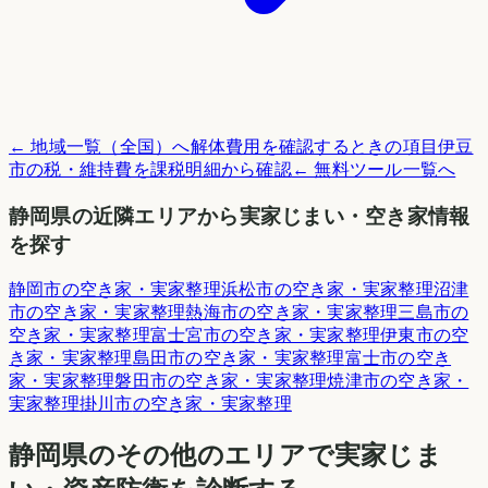
← 地域一覧（全国）へ
解体費用を確認するときの項目
伊豆
市
の税・維持費を課税明細から確認
← 無料ツール一覧へ
静岡県
の近隣エリアから実家じまい・空き家情報
を探す
静岡市
の空き家・実家整理
浜松市
の空き家・実家整理
沼津
市
の空き家・実家整理
熱海市
の空き家・実家整理
三島市
の
空き家・実家整理
富士宮市
の空き家・実家整理
伊東市
の空
き家・実家整理
島田市
の空き家・実家整理
富士市
の空き
家・実家整理
磐田市
の空き家・実家整理
焼津市
の空き家・
実家整理
掛川市
の空き家・実家整理
静岡県
のその他のエリアで実家じま