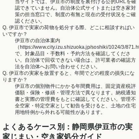
当サイトでは、伊豆市の制度を裏付ける公的URLを確
認できていません。自治体公式サイトまたは空き家対
策の担当窓口で、制度の有無と現在の受付状況をご確
認ください。
Q.
伊豆市で実家の荷物を処分する際、どこに相談すればい
いですか？
伊豆市の自治体案内
（https://www.city.izu.shizuoka.jp/soshiki/1024/3/871.
で、対象品目・手数料・予約方法を確認してくださ
い。自治体で回収できない場合は、許可業者の確認方
法を自治体へお問い合わせください。
Q.
伊豆市の実家を放置すると、年間でどの程度の損失にな
りますか？
伊豆市の個別物件にかかる年間費用は、固定資産税評
価額・保険・修繕・管理方法で異なります。納税通知
書と実際の管理費をもとに確認してください。管理不
全空家・特定空家として勧告を受けると、土地の住宅
用地特例から外れる可能性があります。
よくあるケース別：
静岡県
伊豆市
の実
家じまい・空き家処分ガイド