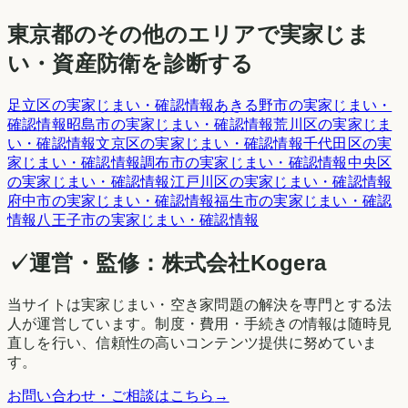
東京都
のその他のエリアで実家じま
い・資産防衛を診断する
足立区
の実家じまい・確認情報
あきる野市
の実家じまい・
確認情報
昭島市
の実家じまい・確認情報
荒川区
の実家じま
い・確認情報
文京区
の実家じまい・確認情報
千代田区
の実
家じまい・確認情報
調布市
の実家じまい・確認情報
中央区
の実家じまい・確認情報
江戸川区
の実家じまい・確認情報
府中市
の実家じまい・確認情報
福生市
の実家じまい・確認
情報
八王子市
の実家じまい・確認情報
✓
運営・監修：
株式会社Kogera
当サイトは実家じまい・空き家問題の解決を専門とする法
人が運営しています。制度・費用・手続きの情報は随時見
直しを行い、信頼性の高いコンテンツ提供に努めていま
す。
お問い合わせ・ご相談はこちら
→