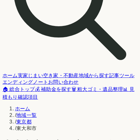
ホーム
実家じまい
空き家・不動産
地域から探す
記事
ツール
エンディングノート
お問い合わせ
🏠 総合トップ
💰 補助金を探す
🗑️ 粗大ゴミ・遺品整理
📊 見
積もり確認項目
ホーム
/
地域一覧
/
東京都
/
東大和市