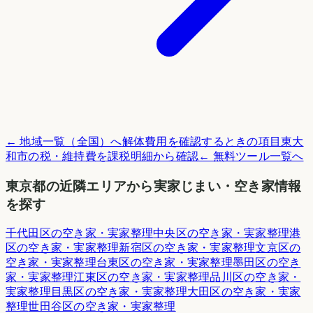
← 地域一覧（全国）へ
解体費用を確認するときの項目
東大
和市
の税・維持費を課税明細から確認
← 無料ツール一覧へ
東京都
の近隣エリアから実家じまい・空き家情報
を探す
千代田区
の空き家・実家整理
中央区
の空き家・実家整理
港
区
の空き家・実家整理
新宿区
の空き家・実家整理
文京区
の
空き家・実家整理
台東区
の空き家・実家整理
墨田区
の空き
家・実家整理
江東区
の空き家・実家整理
品川区
の空き家・
実家整理
目黒区
の空き家・実家整理
大田区
の空き家・実家
整理
世田谷区
の空き家・実家整理