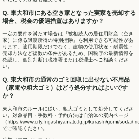
Q.
東大和市にある空き家となった実家を売却する
場合、税金の優遇措置はありますか？
一定の要件を満たす場合は『被相続人の居住用財産（空き
家）に係る譲渡所得の特別控除』を利用できる可能性があ
ります。適用期限だけでなく、建物の使用状況・耐震性・
売却方法など複数の条件があるため、国税庁の最新情報を
確認し、個別判断は税務署または税理士へご相談くださ
い。
Q.
東大和市の通常のゴミ回収に出せない不用品
（家電や粗大ゴミ）はどう処分すればよいです
か？
東大和市のルールに従い、粗大ゴミとして処分してくださ
い。対象品目・手数料・予約方法は自治体の案内ページ
（https://www.city.higashiyamato.lg.jp/kurashi/gomi/sodai/i
でご確認ください。