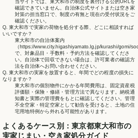
当サイトでは、東大和市の制度を裏付ける公的URLを
確認できていません。自治体公式サイトまたは空き家
対策の担当窓口で、制度の有無と現在の受付状況をご
確認ください。
Q.
東大和市で実家の荷物を処分する際、どこに相談すれば
いいですか？
東大和市の自治体案内
（https://www.city.higashiyamato.lg.jp/kurashi/gomi/s
で、対象品目・手数料・予約方法を確認してくださ
い。自治体で回収できない場合は、許可業者の確認方
法を自治体へお問い合わせください。
Q.
東大和市の実家を放置すると、年間でどの程度の損失に
なりますか？
東大和市の個別物件にかかる年間費用は、固定資産税
評価額・保険・修繕・管理方法で異なります。納税通
知書と実際の管理費をもとに確認してください。管理
不全空家・特定空家として勧告を受けると、土地の住
宅用地特例から外れる可能性があります。
よくあるケース別：
東京都
東大和市
の
実家じまい・空き家処分ガイド