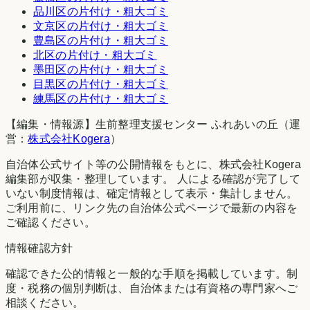
品川区
の片付け・粗大ゴミ
文京区
の片付け・粗大ゴミ
豊島区
の片付け・粗大ゴミ
北区
の片付け・粗大ゴミ
墨田区
の片付け・粗大ゴミ
目黒区
の片付け・粗大ゴミ
練馬区
の片付け・粗大ゴミ
【編集・情報源】生前整理支援センター ふれあいの丘（運
営：
株式会社Kogera
）
自治体公式サイト等の公開情報をもとに、株式会社Kogera
編集部が収集・整理しています。 人による確認が完了して
いない制度情報は、確定情報として表示・集計しません。
ご利用前に、リンク先の自治体公式ページで最新の内容を
ご確認ください。
情報確認方針
確認できた公的情報と一般的な手順を掲載しています。制
度・税務の個別判断は、自治体または有資格の専門家へご
相談ください。