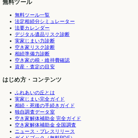
無料ツール
無料ツール一覧
法定相続分シミュレーター
法要カレンダー
デジタル遺品リスク診断
実家じまい力診断
空き家リスク診断
相続準備力診断
空き家の税・維持費確認
資産・査定の目安
はじめ方・コンテンツ
ふれあいの丘とは
実家じまい完全ガイド
相続・死後の手続きガイド
独自調査データ室
空き家解体補助金 完全ガイド
空き家解体補助金 全国調査
ニュース・プレスリリース
ガイドブック（無料PDF）