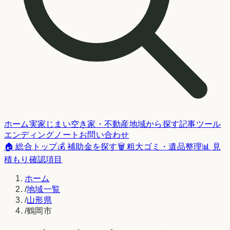
ホーム
実家じまい
空き家・不動産
地域から探す
記事
ツール
エンディングノート
お問い合わせ
🏠 総合トップ
💰 補助金を探す
🗑️ 粗大ゴミ・遺品整理
📊 見
積もり確認項目
ホーム
/
地域一覧
/
山形県
/
鶴岡市