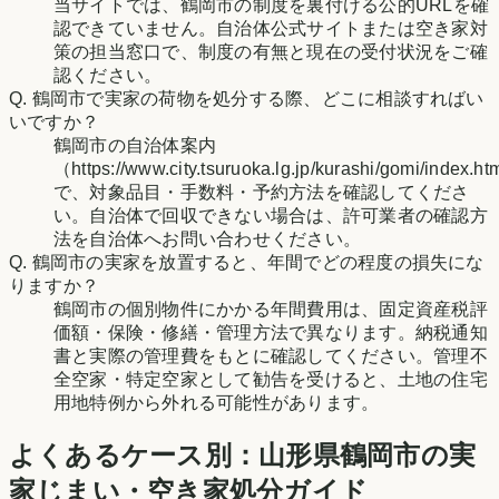
当サイトでは、鶴岡市の制度を裏付ける公的URLを確
認できていません。自治体公式サイトまたは空き家対
策の担当窓口で、制度の有無と現在の受付状況をご確
認ください。
Q.
鶴岡市で実家の荷物を処分する際、どこに相談すればい
いですか？
鶴岡市の自治体案内
（https://www.city.tsuruoka.lg.jp/kurashi/gomi/index.h
で、対象品目・手数料・予約方法を確認してくださ
い。自治体で回収できない場合は、許可業者の確認方
法を自治体へお問い合わせください。
Q.
鶴岡市の実家を放置すると、年間でどの程度の損失にな
りますか？
鶴岡市の個別物件にかかる年間費用は、固定資産税評
価額・保険・修繕・管理方法で異なります。納税通知
書と実際の管理費をもとに確認してください。管理不
全空家・特定空家として勧告を受けると、土地の住宅
用地特例から外れる可能性があります。
よくあるケース別：
山形県
鶴岡市
の実
家じまい・空き家処分ガイド