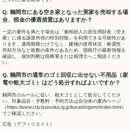
Q.
鶴岡市にある空き家となった実家を売却する場
合、税金の優遇措置はありますか？
一定の要件を満たす場合は『被相続人の居住用財産（空き
家）に係る譲渡所得の特別控除』を利用できる可能性があ
ります。適用期限だけでなく、建物の使用状況・耐震性・
売却方法など複数の条件があるため、国税庁の最新情報を
確認し、個別判断は税務署または税理士へご相談くださ
い。
Q.
鶴岡市の通常のゴミ回収に出せない不用品（家
電や粗大ゴミ）はどう処分すればよいですか？
鶴岡市のルールに従い、粗大ゴミとして処分してくださ
い。対象品目・手数料・予約方法は自治体の案内ページ
（https://www.city.tsuruoka.lg.jp/kurashi/gomi/index.html）
でご確認ください。
広告（アフィリエイト）