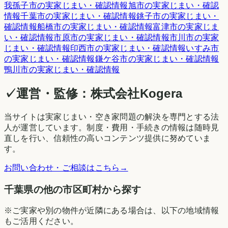
我孫子市
の実家じまい・確認情報
旭市
の実家じまい・確認
情報
千葉市
の実家じまい・確認情報
銚子市
の実家じまい・
確認情報
船橋市
の実家じまい・確認情報
富津市
の実家じま
い・確認情報
市原市
の実家じまい・確認情報
市川市
の実家
じまい・確認情報
印西市
の実家じまい・確認情報
いすみ市
の実家じまい・確認情報
鎌ケ谷市
の実家じまい・確認情報
鴨川市
の実家じまい・確認情報
✓
運営・監修：
株式会社Kogera
当サイトは実家じまい・空き家問題の解決を専門とする法
人が運営しています。制度・費用・手続きの情報は随時見
直しを行い、信頼性の高いコンテンツ提供に努めていま
す。
お問い合わせ・ご相談はこちら
→
千葉県の他の市区町村から探す
※ご実家や別の物件が近隣にある場合は、以下の地域情報
もご活用ください。