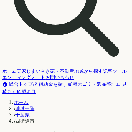
ホーム
実家じまい
空き家・不動産
地域から探す
記事
ツール
エンディングノート
お問い合わせ
🏠 総合トップ
💰 補助金を探す
🗑️ 粗大ゴミ・遺品整理
📊 見
積もり確認項目
ホーム
/
地域一覧
/
千葉県
/
四街道市