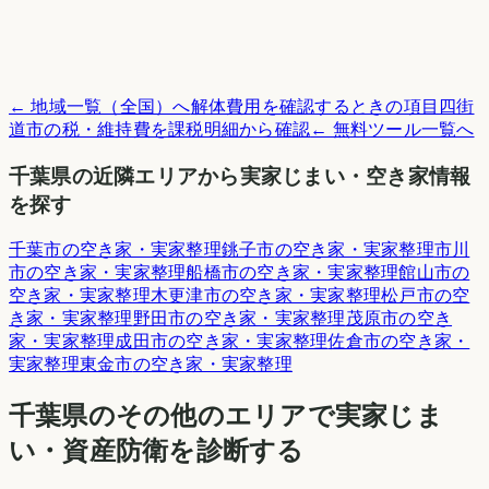
← 地域一覧（全国）へ
解体費用を確認するときの項目
四街
道市
の税・維持費を課税明細から確認
← 無料ツール一覧へ
千葉県
の近隣エリアから実家じまい・空き家情報
を探す
千葉市
の空き家・実家整理
銚子市
の空き家・実家整理
市川
市
の空き家・実家整理
船橋市
の空き家・実家整理
館山市
の
空き家・実家整理
木更津市
の空き家・実家整理
松戸市
の空
き家・実家整理
野田市
の空き家・実家整理
茂原市
の空き
家・実家整理
成田市
の空き家・実家整理
佐倉市
の空き家・
実家整理
東金市
の空き家・実家整理
千葉県
のその他のエリアで実家じま
い・資産防衛を診断する