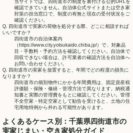
当サイトでは、四街道市の制度を裏付ける公的URLを
確認できていません。自治体公式サイトまたは空き家
対策の担当窓口で、制度の有無と現在の受付状況をご
確認ください。
Q.
四街道市で実家の荷物を処分する際、どこに相談すれば
いいですか？
四街道市の自治体案内
（https://www.city.yotsukaido.chiba.jp/）で、対象品
目・手数料・予約方法を確認してください。自治体で
回収できない場合は、許可業者の確認方法を自治体へ
お問い合わせください。
Q.
四街道市の実家を放置すると、年間でどの程度の損失に
なりますか？
四街道市の個別物件にかかる年間費用は、固定資産税
評価額・保険・修繕・管理方法で異なります。納税通
知書と実際の管理費をもとに確認してください。管理
不全空家・特定空家として勧告を受けると、土地の住
宅用地特例から外れる可能性があります。
よくあるケース別：
千葉県
四街道市
の
実家じまい・空き家処分ガイド