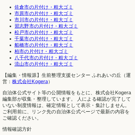
佐倉市
の片付け・粗大ゴミ
市原市
の片付け・粗大ゴミ
市川市
の片付け・粗大ゴミ
習志野市
の片付け・粗大ゴミ
松戸市
の片付け・粗大ゴミ
千葉市
の片付け・粗大ゴミ
船橋市
の片付け・粗大ゴミ
柏市
の片付け・粗大ゴミ
八千代市
の片付け・粗大ゴミ
流山市
の片付け・粗大ゴミ
【編集・情報源】生前整理支援センター ふれあいの丘（運
営：
株式会社Kogera
）
自治体公式サイト等の公開情報をもとに、株式会社Kogera
編集部が収集・整理しています。 人による確認が完了して
いない制度情報は、確定情報として表示・集計しません。
ご利用前に、リンク先の自治体公式ページで最新の内容を
ご確認ください。
情報確認方針