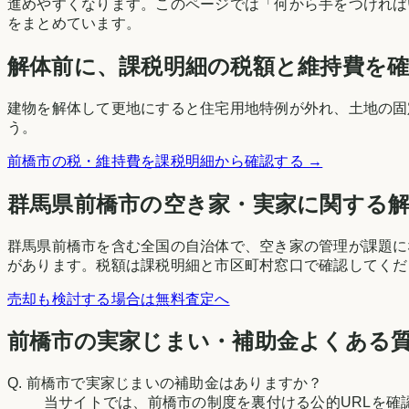
進めやすくなります。このページでは「何から手をつければ
をまとめています。
解体前に、課税明細の税額と維持費を
建物を解体して更地にすると住宅用地特例が外れ、土地の固
う。
前橋市
の税・維持費を課税明細から確認する →
群馬県
前橋市
の空き家・実家に関する
群馬県前橋市を含む全国の自治体で、空き家の管理が課題に
があります。税額は課税明細と市区町村窓口で確認してくだ
売却も検討する場合は無料査定へ
前橋市の実家じまい・補助金よくある
Q.
前橋市で実家じまいの補助金はありますか？
当サイトでは、前橋市の制度を裏付ける公的URLを