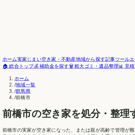
ホーム
実家じまい
空き家・不動産
地域から探す
記事
ツール
エ
🏠 総合トップ
💰 補助金を探す
🗑️ 粗大ゴミ・遺品整理
📊 見
ホーム
/
地域一覧
/
群馬県
/
前橋市
前橋市
の空き家を処分・整理
前橋市
の実家が空き家になった、または親が高齢で管理が難