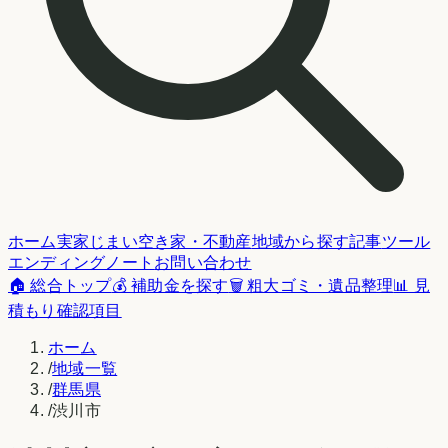
ホーム
実家じまい
空き家・不動産
地域から探す
記事
ツール
エンディングノート
お問い合わせ
🏠 総合トップ
💰 補助金を探す
🗑️ 粗大ゴミ・遺品整理
📊 見
積もり確認項目
ホーム
/
地域一覧
/
群馬県
/
渋川市