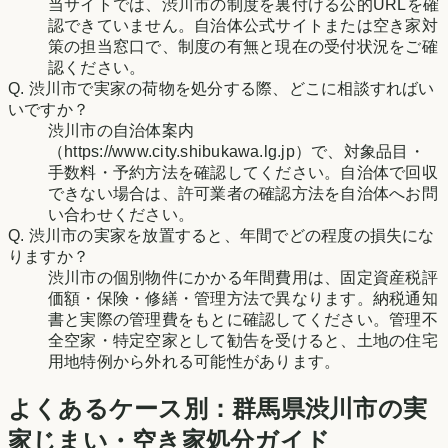
当サイトでは、渋川市の制度を裏付ける公的URLを確
認できていません。自治体公式サイトまたは空き家対
策の担当窓口で、制度の有無と現在の受付状況をご確
認ください。
Q.
渋川市で実家の荷物を処分する際、どこに相談すればい
いですか？
渋川市の自治体案内
（https://www.city.shibukawa.lg.jp）で、対象品目・
手数料・予約方法を確認してください。自治体で回収
できない場合は、許可業者の確認方法を自治体へお問
い合わせください。
Q.
渋川市の実家を放置すると、年間でどの程度の損失にな
りますか？
渋川市の個別物件にかかる年間費用は、固定資産税評
価額・保険・修繕・管理方法で異なります。納税通知
書と実際の管理費をもとに確認してください。管理不
全空家・特定空家として勧告を受けると、土地の住宅
用地特例から外れる可能性があります。
よくあるケース別：
群馬県
渋川市
の実
家じまい・空き家処分ガイド