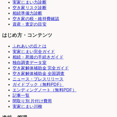
実家じまい力診断
空き家リスク診断
相続準備力診断
空き家の税・維持費確認
資産・査定の目安
はじめ方・コンテンツ
ふれあいの丘とは
実家じまい完全ガイド
相続・死後の手続きガイド
独自調査データ室
空き家解体補助金 完全ガイド
空き家解体補助金 全国調査
ニュース・プレスリリース
ガイドブック（無料PDF）
エンディングノート（無料PDF）
記事一覧
間取り別 片付け費用
実家じまい川柳