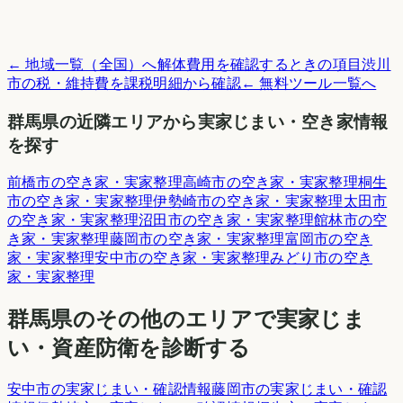
← 地域一覧（全国）へ
解体費用を確認するときの項目
渋川
市
の税・維持費を課税明細から確認
← 無料ツール一覧へ
群馬県
の近隣エリアから実家じまい・空き家情報
を探す
前橋市
の空き家・実家整理
高崎市
の空き家・実家整理
桐生
市
の空き家・実家整理
伊勢崎市
の空き家・実家整理
太田市
の空き家・実家整理
沼田市
の空き家・実家整理
館林市
の空
き家・実家整理
藤岡市
の空き家・実家整理
富岡市
の空き
家・実家整理
安中市
の空き家・実家整理
みどり市
の空き
家・実家整理
群馬県
のその他のエリアで実家じま
い・資産防衛を診断する
安中市
の実家じまい・確認情報
藤岡市
の実家じまい・確認