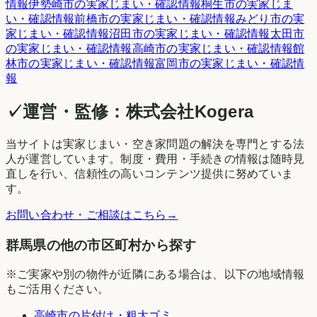
情報
伊勢崎市
の実家じまい・確認情報
桐生市
の実家じま
い・確認情報
前橋市
の実家じまい・確認情報
みどり市
の実
家じまい・確認情報
沼田市
の実家じまい・確認情報
太田市
の実家じまい・確認情報
高崎市
の実家じまい・確認情報
館
林市
の実家じまい・確認情報
富岡市
の実家じまい・確認情
報
✓
運営・監修：
株式会社Kogera
当サイトは実家じまい・空き家問題の解決を専門とする法
人が運営しています。制度・費用・手続きの情報は随時見
直しを行い、信頼性の高いコンテンツ提供に努めていま
す。
お問い合わせ・ご相談はこちら
→
群馬県の他の市区町村から探す
※ご実家や別の物件が近隣にある場合は、以下の地域情報
もご活用ください。
高崎市
の片付け・粗大ゴミ