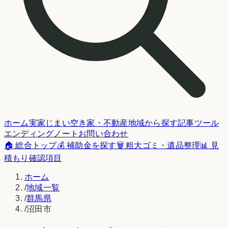
ホーム
実家じまい
空き家・不動産
地域から探す
記事
ツール
エンディングノート
お問い合わせ
🏠 総合トップ
💰 補助金を探す
🗑️ 粗大ゴミ・遺品整理
📊 見
積もり確認項目
ホーム
/
地域一覧
/
群馬県
/
沼田市