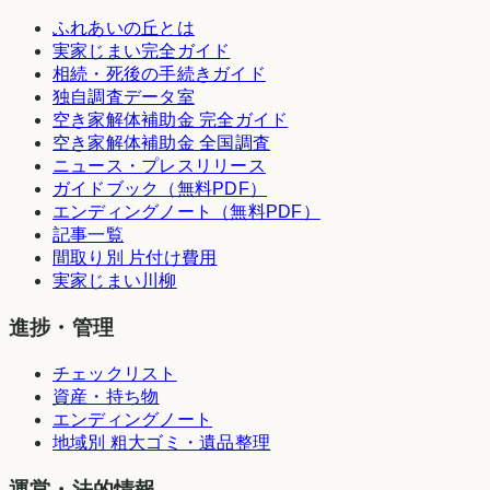
ふれあいの丘とは
実家じまい完全ガイド
相続・死後の手続きガイド
独自調査データ室
空き家解体補助金 完全ガイド
空き家解体補助金 全国調査
ニュース・プレスリリース
ガイドブック（無料PDF）
エンディングノート（無料PDF）
記事一覧
間取り別 片付け費用
実家じまい川柳
進捗・管理
チェックリスト
資産・持ち物
エンディングノート
地域別 粗大ゴミ・遺品整理
運営・法的情報