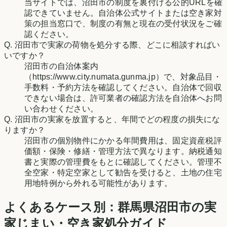
当サイトでは、沼田市の制度を裏付ける公的URLを確
認できていません。自治体公式サイトまたは空き家対
策の担当窓口で、制度の有無と現在の受付状況をご確
認ください。
Q.
沼田市で実家の荷物を処分する際、どこに相談すればい
いですか？
沼田市の自治体案内
（https://www.city.numata.gunma.jp）で、対象品目・
手数料・予約方法を確認してください。自治体で回収
できない場合は、許可業者の確認方法を自治体へお問
い合わせください。
Q.
沼田市の実家を放置すると、年間でどの程度の損失にな
りますか？
沼田市の個別物件にかかる年間費用は、固定資産税評
価額・保険・修繕・管理方法で異なります。納税通知
書と実際の管理費をもとに確認してください。管理不
全空家・特定空家として勧告を受けると、土地の住宅
用地特例から外れる可能性があります。
よくあるケース別：
群馬県
沼田市
の実
家じまい・空き家処分ガイド