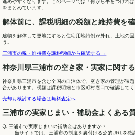
進めやすくなります。このページでは「何から手をつければ
をまとめています。
解体前に、課税明細の税額と維持費を
建物を解体して更地にすると住宅用地特例が外れ、土地の固
う。
三浦市
の税・維持費を課税明細から確認する →
神奈川県
三浦市
の空き家・実家に関す
神奈川県三浦市を含む全国の自治体で、空き家の管理が課題
合があります。税額は課税明細と市区町村窓口で確認してく
売却も検討する場合は無料査定へ
三浦市の実家じまい・補助金よくある
Q.
三浦市で実家じまいの補助金はありますか？
当サイトでは、三浦市の制度を裏付ける公的URLを