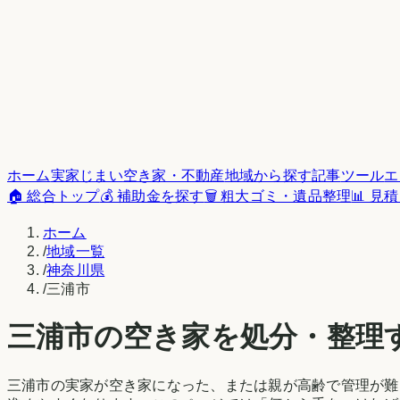
ホーム
実家じまい
空き家・不動産
地域から探す
記事
ツール
エ
🏠 総合トップ
💰 補助金を探す
🗑️ 粗大ゴミ・遺品整理
📊 見
ホーム
/
地域一覧
/
神奈川県
/
三浦市
三浦市
の空き家を処分・整理
三浦市
の実家が空き家になった、または親が高齢で管理が難