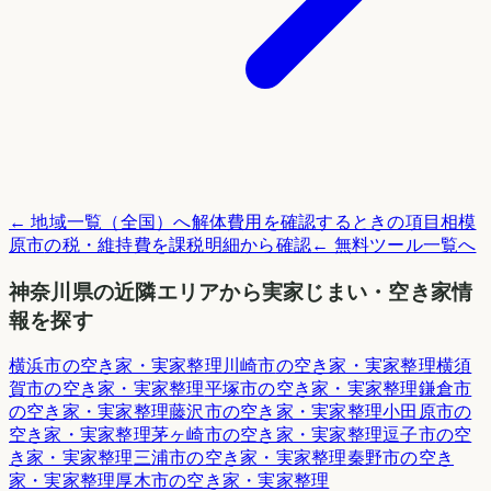
← 地域一覧（全国）へ
解体費用を確認するときの項目
相模
原市
の税・維持費を課税明細から確認
← 無料ツール一覧へ
神奈川県
の近隣エリアから実家じまい・空き家情
報を探す
横浜市
の空き家・実家整理
川崎市
の空き家・実家整理
横須
賀市
の空き家・実家整理
平塚市
の空き家・実家整理
鎌倉市
の空き家・実家整理
藤沢市
の空き家・実家整理
小田原市
の
空き家・実家整理
茅ヶ崎市
の空き家・実家整理
逗子市
の空
き家・実家整理
三浦市
の空き家・実家整理
秦野市
の空き
家・実家整理
厚木市
の空き家・実家整理