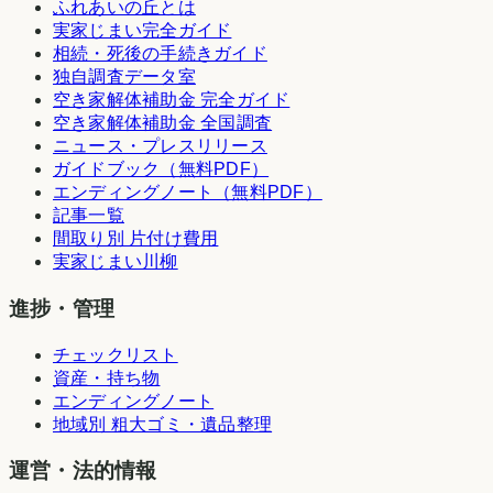
ふれあいの丘とは
実家じまい完全ガイド
相続・死後の手続きガイド
独自調査データ室
空き家解体補助金 完全ガイド
空き家解体補助金 全国調査
ニュース・プレスリリース
ガイドブック（無料PDF）
エンディングノート（無料PDF）
記事一覧
間取り別 片付け費用
実家じまい川柳
進捗・管理
チェックリスト
資産・持ち物
エンディングノート
地域別 粗大ゴミ・遺品整理
運営・法的情報