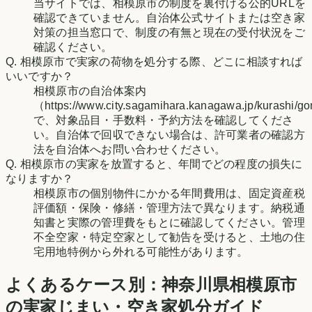
当サイトでは、相模原市の制度を裏付ける公的URLを
確認できていません。自治体公式サイトまたは空き家
対策の担当窓口で、制度の有無と現在の受付状況をご
確認ください。
Q.
相模原市で実家の荷物を処分する際、どこに相談すれば
いいですか？
相模原市の自治体案内
（https://www.city.sagamihara.kanagawa.jp/kurashi/g
で、対象品目・手数料・予約方法を確認してくださ
い。自治体で回収できない場合は、許可業者の確認方
法を自治体へお問い合わせください。
Q.
相模原市の実家を放置すると、年間でどの程度の損失に
なりますか？
相模原市の個別物件にかかる年間費用は、固定資産税
評価額・保険・修繕・管理方法で異なります。納税通
知書と実際の管理費をもとに確認してください。管理
不全空家・特定空家として勧告を受けると、土地の住
宅用地特例から外れる可能性があります。
よくあるケース別：
神奈川県
相模原市
の実家じまい・空き家処分ガイド