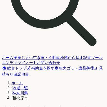
ホーム
実家じまい
空き家・不動産
地域から探す
記事
ツール
エンディングノート
お問い合わせ
🏠 総合トップ
💰 補助金を探す
🗑️ 粗大ゴミ・遺品整理
📊 見
積もり確認項目
ホーム
/
地域一覧
/
神奈川県
/
相模原市