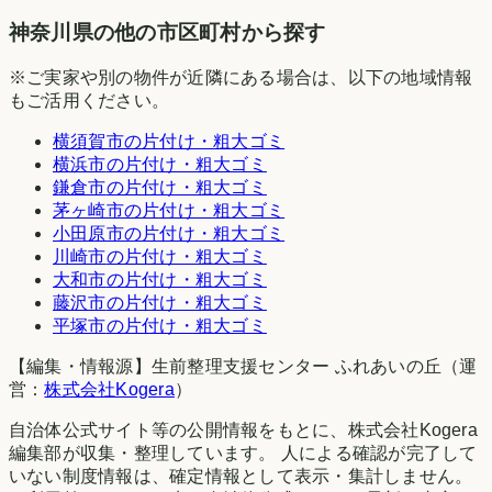
神奈川県の他の市区町村から探す
※ご実家や別の物件が近隣にある場合は、以下の地域情報
もご活用ください。
横須賀市
の片付け・粗大ゴミ
横浜市
の片付け・粗大ゴミ
鎌倉市
の片付け・粗大ゴミ
茅ヶ崎市
の片付け・粗大ゴミ
小田原市
の片付け・粗大ゴミ
川崎市
の片付け・粗大ゴミ
大和市
の片付け・粗大ゴミ
藤沢市
の片付け・粗大ゴミ
平塚市
の片付け・粗大ゴミ
【編集・情報源】生前整理支援センター ふれあいの丘（運
営：
株式会社Kogera
）
自治体公式サイト等の公開情報をもとに、株式会社Kogera
編集部が収集・整理しています。 人による確認が完了して
いない制度情報は、確定情報として表示・集計しません。